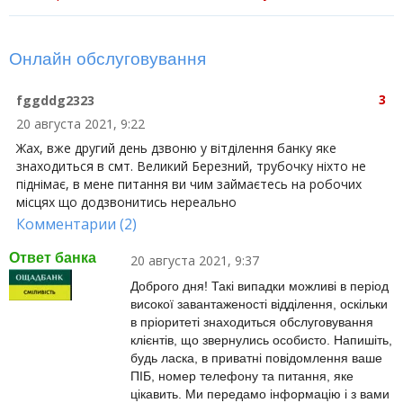
Онлайн обслуговування
3
fggddg2323
20 августа 2021, 9:22
Жах, вже другий день дзвоню у вітділення банку яке
знаходиться в смт. Великий Березний, трубочку ніхто не
піднімає, в мене питання ви чим займаєтесь на робочих
місцях що додзвонитись нереально
Комментарии (2)
Ответ банка
20 августа 2021, 9:37
Доброго дня! Такі випадки можливі в період
високої завантаженості відділення, оскільки
в пріоритеті знаходиться обслуговування
клієнтів, що звернулись особисто. Напишіть,
будь ласка, в приватні повідомлення ваше
ПІБ, номер телефону та питання, яке
цікавить. Ми передамо інформацію і з вами