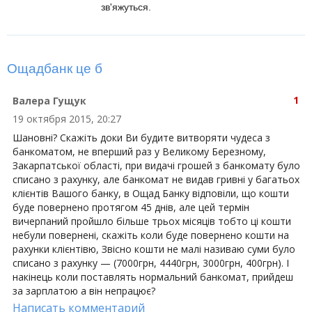
зв'яжуться.
Ощадбанк це б
1
Валера Гущук
19 октября 2015, 20:27
Шановні? Скажіть доки Ви будите витворяти чудеса з
банкоматом, не вперший раз у Великому Березному,
Закарпатської області, при видачі грошей з банкомату було
списано з рахунку, але банкомат не видав гривні у багатьох
клієнтів Вашого банку, в Ощад Банку відповіли, що кошти
буде повернено протягом 45 днів, але цей термін
вичерпаний пройшло більше трьох місяців тобто ці кошти
небули повернені, скажіть коли буде повернено кошти на
рахунки клієнтівю, Звісно кошти не малі називаю суми було
списано з рахунку — (7000грн, 4440грн, 3000грн, 400грн). І
накінець коли поставлять нормальний банкомат, прийдеш
за зарплатою а він непрацює?
Написать комментарий