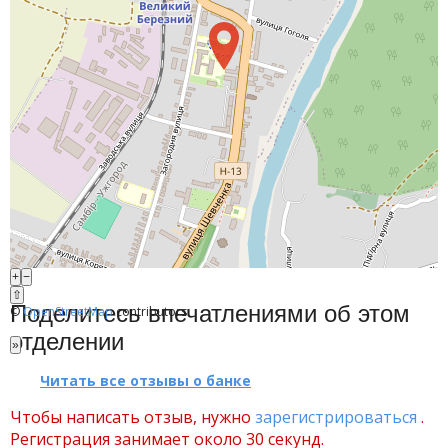
Счета для бизнеса
Финансовые результаты
+
−
⇧
Поделитесь впечатлениями об этом
©
OpenStreetMap
contributors.
отделении
»
Читать все отзывы о банке
Чтобы написать отзыв, нужно
зарегистрироваться
.
Регистрация занимает около 30 секунд.