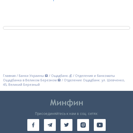
Главная
/
Банки Украины 🏦
/
Ощадбанк 💰
/
Отделения и банкоматы
Ощадбанка в Великом Березном 🏦
/
Отделение Ощадбанк: ул. Шевченко,
45, Великий Березный
Присоединяйтесь к нам в соц. сетях: