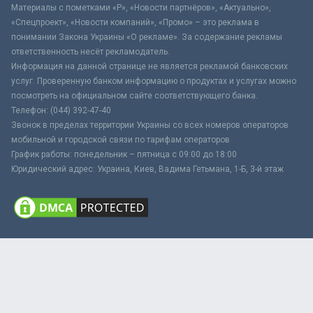
Материалы с пометками «Р», «Новости партнёров», «Актуально»,
«Спецпроект», «Новости компаний», «Промо» – это реклама в
понимании Закона Украины «О рекламе». За содержание рекламы
ответственность несёт рекламодатель.
Информация на данной странице не является рекламой банковских
услуг. Проверенную банком информацию о продуктах и услугах можно
посмотреть на официальном сайте соответствующего банка.
Телефон: (044) 392-47-40
Звонок в пределах территории Украины со всех номеров операторов
мобильной и городской связи по тарифам операторов
График работы: понедельник – пятница с 09:00 до 18:00
Юридический адрес: Украина, Киев, Вадима Гетьмана, 1-Б, 3-й этаж