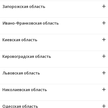
Банки-партнеры
1
Ужгород
Запорожская область
Акции
1
Запорожье
Ивано-Франковская область
Счета для бизнеса
1
Ивано-Франковск
Киевская область
2
Киев
Кировоградская область
2
Кропивницкий (Кировоград)
Львовская область
1
Львов
Николаевская область
2
Николаев
Одесская область