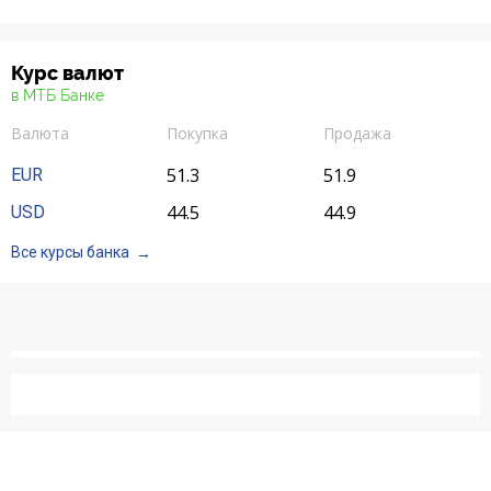
2
Черкассы
Курс валют
в МТБ Банке
Валюта
Покупка
Продажа
51.3
51.9
EUR
44.5
44.9
USD
Все курсы банка