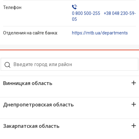
Телефон
Вопросы банку
0 800 500-255
+38 048 230-59-
05
Отзывы
Отделения на сайте банка:
https://mtb.ua/departments
Депозиты
Кредити для бізнеса
Кредиты
Винницкая область
Карты
1
Винница
Днепропетровская область
Отделения и банкоматы
1
Днепр
Интернет-банкинг
Закарпатская область
1
Кривой Рог