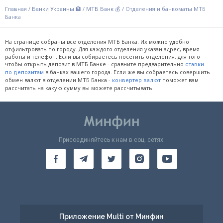
/
/
/
Отделения и банкоматы МТБ
Главная
Банки Украины 🏦
МТБ Банк 💰
Банка
На странице собраны все отделения МТБ Банка. Их можно удобно
отфильтровать по городу. Для каждого отделения указан адрес, время
работы и телефон. Если вы собираетесь посетить отделения, для того
чтобы открыть депозит в МТБ Банке - сравните предварительно
ставки
в банках вашего города. Если же вы собраетесь совершить
по депозитам
обмен валют в отделении МТБ Банка -
поможет вам
конвертер валют
рассчитать на какую сумму вы можете рассчитывать.
Присоединяйтесь к нам в соц. сетях:
Приложение Multi от Минфин