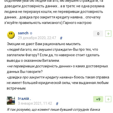
обділений увагою людей багато, які змушені страждати, та
доводити достовірність данних… а в третє: не одна розумна
людина не перерахує кошти, не перевіривши достовірність
данних… довідка про закриття кредиту наявна… спочатку
з’ясуйте правильність написаного) Гарного настрою
+
sanch ☺
0
29 декабря 2020, 22:47
#
Эмоции не дают Вам рационально мыслить.
«людей багато, які змушені страждати»
Вы про тех, что
заплатили Фагору? Если да, то наверное стоит сделать
выводы о сказанном Виталием.
«не перевіривши достовірність данних»
о каких достоверных
данных Вы говорите?
«довідка про закриття кредиту наявна»
боюсь такая справка
не имеет большей юридической силы, чем выданная любым
встречным.
+
Італій .
+9
3 января 2021, 11:42
#
Я так розумію, що комент пише бувший сотруднік банка