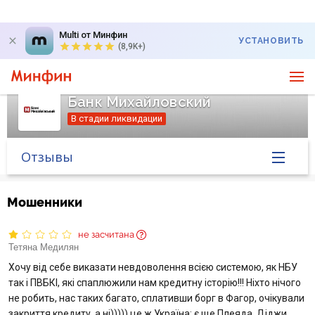
Multi от Минфин
УСТАНОВИТЬ
(8,9K+)
Банк Михайловский
В стадии ликвидации
Отзывы
Главная
Мошенники
Банк в новостях
не засчитана
Тетяна Медилян
Курс валют в банке
Хочу від себе виказати невдоволення всією системою, як НБУ
так і ПВБКІ, які спаплюжили нам кредитну історію!!! Ніхто нічого
Вопросы банку
не робить, нас таких багато, сплативши борг в Фагор, очікували
закриття кредиту, а ні))))) це ж Україна: є ще Плеяда, Діджи