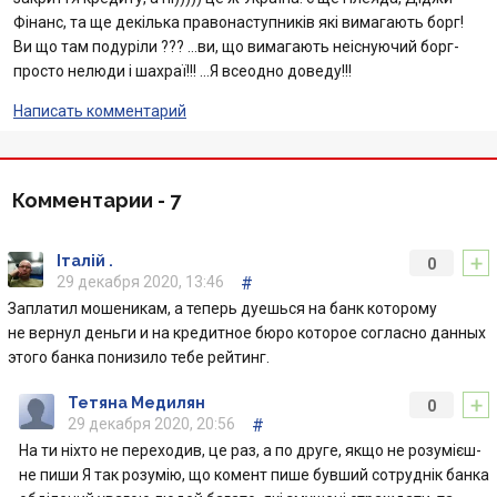
Фінанс, та ще декілька правонаступників які вимагають борг!
Отзывы
Ви що там подуріли ??? …ви, що вимагають неіснуючий борг-
просто нелюди і шахраї!!! …Я всеодно доведу!!!
Кредити для бізнеса
Написать комментарий
Карты
Комментарии -
7
Акции
+
Счета для бизнеса
Італій .
0
29 декабря 2020, 13:46
#
Заплатил мошеникам, а теперь дуешься на банк которому
не вернул деньги и на кредитное бюро которое согласно данных
этого банка понизило тебе рейтинг.
+
Тетяна Медилян
0
29 декабря 2020, 20:56
#
На ти ніхто не переходив, це раз, а по друге, якщо не розумієш-
не пиши Я так розумію, що комент пише бувший сотруднік банка