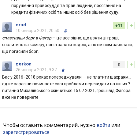
порушення правосуддя та прав людини, посягання на
кредити фізичних осіб та інших осіб без рішення суду.
+
drad
+11
10 января 2021, 20:50
#
сплативши борг в Фагор
— це все рівно, що взяти ці гроші,
спалити їх на камеру, попіл заляти водою, а потім всім заявляти,
що погасили борг.
+
gerkon
0
26 января 2021, 9:37
#
Вас у 2016−2018 роках попереджували — не платити шахраям…
одже зараз ви починаете свої проблеми перекидати на інших ?
питання Михалівського скінчиться 15.07.2021, гроші від Фагора
вже не повернете
Чтобы оставить комментарий, нужно
или
войти
зарегистрироваться