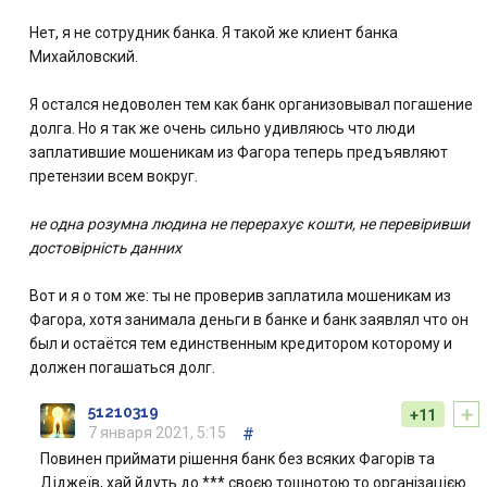
Нет, я не сотрудник банка. Я такой же клиент банка
Михайловский.
Я остался недоволен тем как банк организовывал погашение
долга. Но я так же очень сильно удивляюсь что люди
заплатившие мошеникам из Фагора теперь предъявляют
претензии всем вокруг.
не одна розумна людина не перерахує кошти, не перевіривши
достовірність данних
Вот и я о том же: ты не проверив заплатила мошеникам из
Фагора, хотя занимала деньги в банке и банк заявлял что он
был и остаётся тем единственным кредитором которому и
должен погашаться долг.
+
51210319
+11
7 января 2021, 5:15
#
Повинен приймати рішення банк без всяких Фагорів та
Діджеїв, хай йдуть до *** своєю тошнотою то організацією