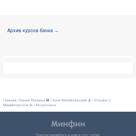
Архив курсов банка
/
/
/
Главная
Банки Украины 🏦
Банк Михайловский 💰
Отзывы о
/
Мошенники
Михайловском 📝
Присоединяйтесь к нам в соц. сетях: