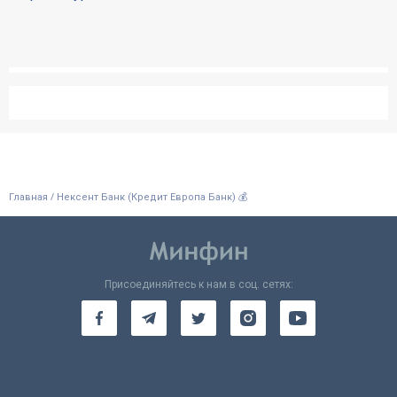
Отзывы
Кредити для бізнеса
Карты
Отделения и банкоматы
/
Главная
Нексент Банк (Кредит Европа Банк) 💰
Интернет-банкинг
Банки-партнеры
Присоединяйтесь к нам в соц. сетях:
Счета для бизнеса