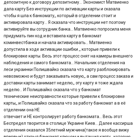
депозитную к договору депозитному… Экономист Матвиенко
Отзывы
дала карту Без инструкции по активации карты и сказала
чтобы я шла к банкомату,, который в отделении стоит и
активировала карту… Я сказала что инструкции нет поэтому
Кредити для бізнеса
активируйте вы сотрудник банка… Матвиенко попросила меня
придумать пин код и вставила карту в банкомат
Карты
коминвестбанка и начала активировать… Матвиенко
допустила в ходе активации ошибки ,, которые привели к
Отделения и банкоматы
блокировке карты. Весь этот процесс снят на камеры внешнего
наблюдения и самого банкомата… Начальник отделения на
леси украинки Полишвайко сказала что карту разблокировать
Интернет-банкинг
невозможно и будут заказывать новую,, а сам процесс заказа и
доставки карты занимает неделю,, эту карту я тоже ждала
Банки-партнеры
неделю… И Полишвайко сказала что у банкомат
технические неисправности которые привели к блокировке
Счета для бизнеса
карты,, и Полишвайко сказала что за работу банкомат а в её
отделении она НЕ
отвечает и НЕ контролирует работу банкомата… Весь этот
Беспредел творится в столице Украине Киев… Далее кассирша
отделения оказался 35летний мужчина(такое я вообще вижу
впервые) открыл банкомат ключом и вытащил карту,, которую