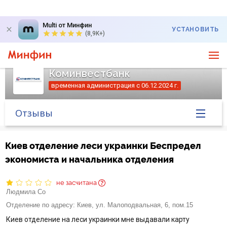
Multi от Минфин
УСТАНОВИТЬ
(8,9K+)
Коминвестбанк
временная администрация с 06.12.2024 г.
Отзывы
Главная
Киев отделение леси украинки Беспредел
экономиста и начальника отделения
Банк в новостях
не засчитана
Курс валют в банке
Людмила Со
Отделение по адресу:
Киев, ул. Малоподвальная, 6, пом.15
Вопросы банку
Киев отделение на леси украинки мне выдавали карту