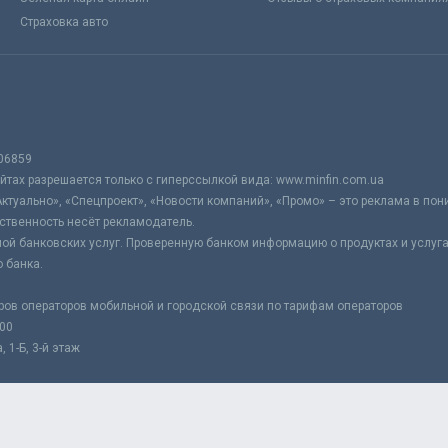
Страховка авто
06859
тах разрешается только с гиперссылкой вида: www.minfin.com.ua
Актуально», «Спецпроект», «Новости компаний», «Промо» – это реклама в по
ственность несёт рекламодатель.
ой банковских услуг. Проверенную банком информацию о продуктах и услуг
 банка.
ров операторов мобильной и городской связи по тарифам операторов
:00
 1-Б, 3-й этаж