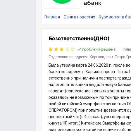
абанк
Главная
Банк в новостях
Курс валют в ба
Безответственно(ДНО)
проблема решена
Pali
Отделение по адресу:
Харьков, пр-т Петра Гр
Была утеряна карта 24.06.2020 г., после в
банка по адресу: г. Харьков, просп. Петра
естественно при наличии паспорта граж
налогоплательщика выдали новую банковс
говорят (приложение, попытка оплаты то
оказалось не возможным по той причине
любой китайский смартфон с легкость
ОПЕРАТОРОМ) при попытке дозвонится с д
непонятный чат(с 4го раза), увы операто
кинута!!!!!) итог: ( Китайские Смартфоны к
воспользоваться картой не получится(оч