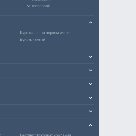
monobank
Курс валют на черном рынке
Купить злотый
х
Рейтинг страховых компаний