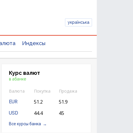
українська
алюта
Индексы
Курс валют
в абанке
Валюта
Покупка
Продажа
51.2
51.9
EUR
44.4
45
USD
Все курсы банка