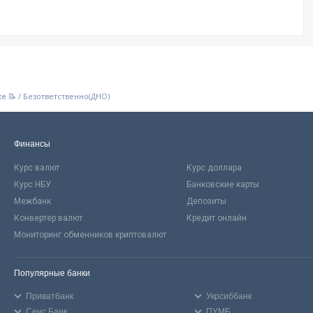
/
Безответственно(ДНО)
ке 📝
Финансы
Курс валют
Курс доллара
Курс НБУ
Банковские карты
Межбанк
Депозиты
Конвертер валют
Кредит онлайн
Мониторинг обменников криптовалют
Популярные банки
Приватбанк
Укрсиббанк
Сенс Банк
ПУМБ