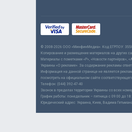
© 2008-2026 ООО «МинфинМедиа». Код ЕГРПОУ: 355
Копирование и размещение материалов на других сай
Материалы с пометками «Р», «Новости партнёров», «
Украины «О рекламе». За содержание рекламы ответ
Информация на данной странице не является реклам
посмотреть на официальном сайте соответствующего
Телефон: (044) 392-47-40
Звонок в пределах территории Украины со всех номе
График работы: понедельник – пятница с 09:00 до 18
Юридический адрес: Украина, Киев, Вадима Гетьмана,