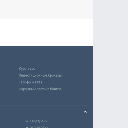
Курс евро
Инвестиционные брокеры
Тарифы на газ
Народный рейтинг банков
Ощадбанк
Укргазбанк