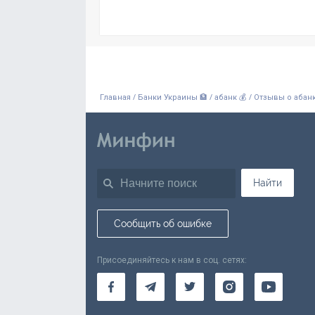
/
/
/
Главная
Банки Украины 🏦
абанк 💰
Отзывы о абан
Найти
Сообщить об ошибке
Присоединяйтесь к нам в соц. сетях: