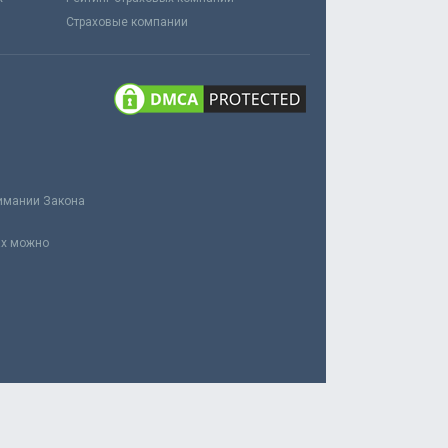
Страховые компании
нимании Закона
ах можно