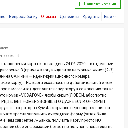
Написать отзыв
нке
Вопросы банку
Отзывы
Депозиты
Кредиты
Еще
ndrom
игоренко, 3
осстановления карты в тот же день 24.06.2020 г. в отделении
 Григоренко 3 (причем карту выдали за несколько минут (2-3),
данина UA и ИНН — идентификационного номера
кою карту)… НО карта оказалась не действительной о чем
вара в магазине), дозвонится оператору к сожалению также
 что номер «VODAFONE» якобы скрыт(ЛЮБОЙ, абсолютно
ю ОПРЕДЕЛЯЕТ НОМЕР ЗВОНЯЩЕГО ДАЖЕ ЕСЛИ ОН СКРЫТ
ругого оператора «Kyivstar» пришло перенаправление на
р в чате просил заполнить очередную форму (затея была
руче чем call center A-Банка, получить карту просто НО
ередной сбор информации), ответ не получен операторы не