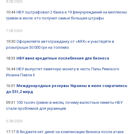
8.08.2026
10:44
НБУ оштрафовал 2 банка и 19 финучреждений на миллионы
гривен в июле: кто получил самые большие штрафы
7.08.2026
19:30
Оформляйте автогражданку от «ARX» и участвуйте в
розыгрыше 30 000 грн на топливо
18:33
НБУ ввел кредитные послабления для бизнеса
16:44
НБУ выпустит памятную монету в честь Папы Римского
Иоанна Павла II
16:01
Международные резервы Украины в июле сократились
до $51,2 млрд
09:31
100 тысяч гривен в месяц: почему валютные лимиты НБУ
стали проблемой для украинцев
6.08.2026
17:17
В бюджете нет денег на компенсации бизнеса после атаки