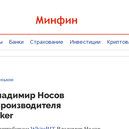
ы
Банки
Страхование
Инвестиции
Криптов
їнською
ладимир Носов
производителя
ker