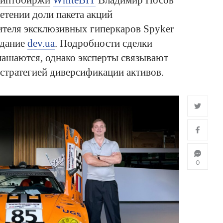
риптобиржи
WhiteBIT
Владимир Носов
етении доли пакета акций
ителя эксклюзивных гиперкаров Spyker
здание
dev.ua
. Подробности сделки
лашаются, однако эксперты связывают
 стратегией диверсификации активов.
0