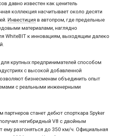
ов давно известен как ценитель
ичная коллекция насчитывает около десяти
ей.
Инвестиция
в автопром, где предельные
едовыми материалами, наглядно
ля WhiteBIT к инновациям, выходящим далеко
й.
 для крупных предпринимателей способом
индустриях с высокой добавленной
позволяют бизнесменам объединить опыт
темами с реальными инженерными
 партнеров станет дебют спорткара Spyker
ь получил негибридный V8 с двойным
т ему разгоняться до 350 км/ч. Официальная