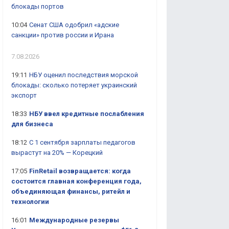
блокады портов
10:04
Сенат США одобрил «адские
санкции» против россии и Ирана
7.08.2026
19:11
НБУ оценил последствия морской
блокады: сколько потеряет украинский
экспорт
18:33
НБУ ввел кредитные послабления
для бизнеса
18:12
С 1 сентября зарплаты педагогов
вырастут на 20% — Корецкий
17:05
FinRetail возвращается: когда
состоится главная конференция года,
объединяющая финансы, ритейл и
технологии
16:01
Международные резервы