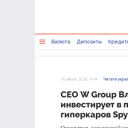
Валюта
Депозиты
Кредит
10 июня 2026, 9:44
Читати укра
СЕО W Group В
инвестирует в 
гиперкаров Spy