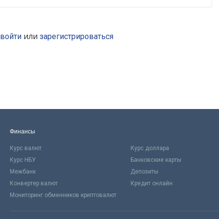
или
войти
зарегистрироваться
Финансы
Курс валют
Курс доллара
Курс НБУ
Банковские карты
Межбанк
Депозиты
Конвертер валют
Кредит онлайн
Мониторинг обменников криптовалют