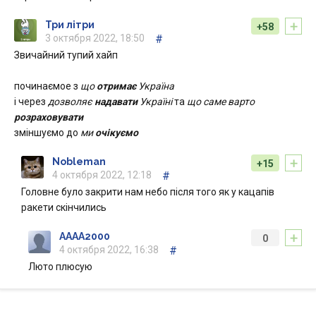
+
Три літри
+58
3 октября 2022, 18:50
#
Звичайний тупий хайп
починаємое з
що
отримає
Україна
і через
дозволяє
надавати
Україні
та
що саме варто
розраховувати
зміншуємо до
ми
очікуємо
+
Nobleman
+15
4 октября 2022, 12:18
#
Головне було закрити нам небо після того як у кацапів
ракети скінчились
+
AAAA2000
0
4 октября 2022, 16:38
#
Люто плюсую