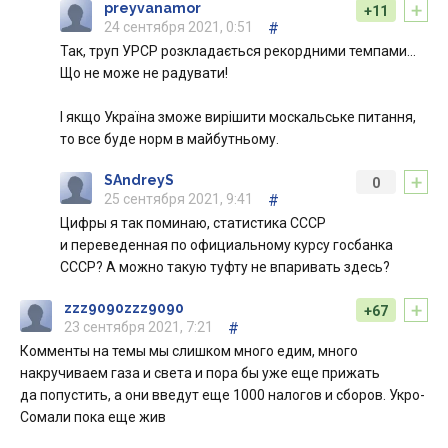
+
preyvanamor
+11
24 сентября 2021, 0:51
#
Так, труп УРСР розкладається рекордними темпами…
Що не може не радувати!
І якщо Україна зможе вирішити москальське питання,
то все буде норм в майбутньому.
+
SAndreyS
0
25 сентября 2021, 9:41
#
Цифры я так поминаю, статистика СССР
и переведенная по официальному курсу госбанка
СССР? А можно такую туфту не впаривать здесь?
+
zzz9090zzz9090
+67
23 сентября 2021, 7:21
#
Комменты на темы мы слишком много едим, много
накручиваем газа и света и пора бы уже еще прижать
да попустить, а они введут еще 1000 налогов и сборов. Укро-
Сомали пока еще жив