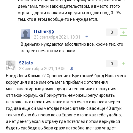
деньгами, так и законодательством, а вместо этого
строят дороги пачками и кредиты выдают под 0−9%
тем, кто в этом вообще-то не нуждается.
+
ITshnik99
0
23 сентября 2021, 18:31
#
В деньгах нуждаются абсолютно все, кроме тех, кто
владеет печатным станком.
+
SZlats
0
23 сентября 2021, 19:06
#
Бред Лёня Космос 2 Сравнение с Британией бред Наша мега
коррупция и все имеють мега прибыли с отопления
многоквартирных домов вряд ли тепловики откажуться
от такой кормушка Прикрутить неможеш регулировать
не можешь отказаться тоже и мега счета с шансом через
год два еще ой мы методы пересчитали с вас еще 40 штук
так что было бы право как в Европе отопи как тебе удобно,
а нет денег уехал в страну где потеплей потом вернулься
будеть свобода выбора сразу потребление газа упадет