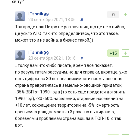
світу?
+
ITshnik99
0
23 сентября 2021, 18:06
#
Так вроде ваш Петро не раз заявлял, що це не э вийна,
це усьго АТО. так что определяйтесь, что это такое,
может это и не война, а бизнес такой.))
+
ITshnik99
+15
23 сентября 2021, 18:16
#
.. толку вам что-либо писать, время все покажет,
по результатам рассудим. но для справки, вкратце, уже
есть цифры: за 30 лет независимости промышленная
страна превратилась в земельно-овощной придаток,
-35% ВВП от 1990 года (то есть еще придется догонять
1990 год), -30.-50% населения, старение населения на
+10 лет, сокращение территорий на -5%, смертность
превысило рождаемость в 3 раза. по вымиранию,
болезням и проблемам страна вошла в ТОП-10. о так
вот.