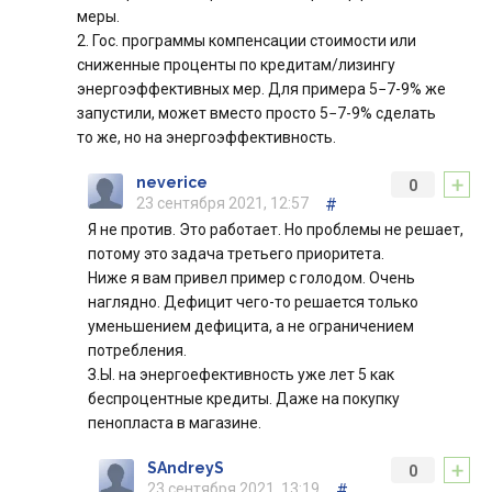
меры.
2. Гос. программы компенсации стоимости или
сниженные проценты по кредитам/лизингу
энергоэффективных мер. Для примера 5−7-9% же
запустили, может вместо просто 5−7-9% сделать
то же, но на энергоэффективность.
+
neverice
0
23 сентября 2021, 12:57
#
Я не против. Это работает. Но проблемы не решает,
потому это задача третьего приоритета.
Ниже я вам привел пример с голодом. Очень
наглядно. Дефицит чего-то решается только
уменьшением дефицита, а не ограничением
потребления.
З.Ы. на энергоефективность уже лет 5 как
беспроцентные кредиты. Даже на покупку
пенопласта в магазине.
+
SAndreyS
0
23 сентября 2021, 13:19
#