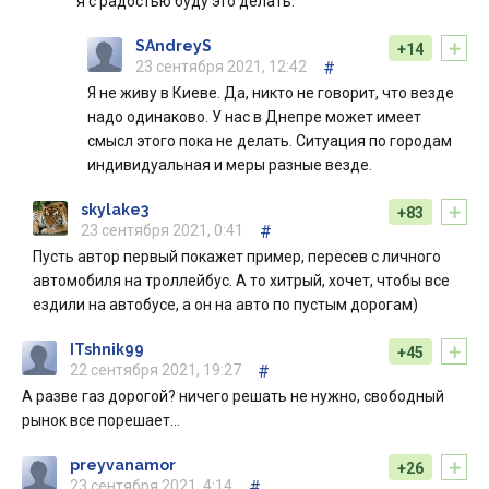
я с радостью буду это делать.
+
SAndreyS
+14
23 сентября 2021, 12:42
#
Я не живу в Киеве. Да, никто не говорит, что везде
надо одинаково. У нас в Днепре может имеет
смысл этого пока не делать. Ситуация по городам
индивидуальная и меры разные везде.
+
skylake3
+83
23 сентября 2021, 0:41
#
Пусть автор первый покажет пример, пересев с личного
автомобиля на троллейбус. А то хитрый, хочет, чтобы все
ездили на автобусе, а он на авто по пустым дорогам)
+
ITshnik99
+45
22 сентября 2021, 19:27
#
А разве газ дорогой? ничего решать не нужно, свободный
рынок все порешает…
+
preyvanamor
+26
23 сентября 2021, 4:14
#