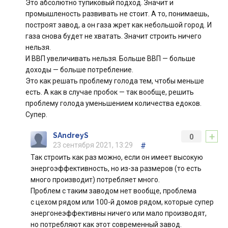
Это абсолютно тупиковый подход. Значит и
промышленость развивать не стоит. А то, понимаешь,
построят завод, а он газа жрет как небольшой город. И
газа снова будет не хватать. Значит строить ничего
нельзя.
И ВВП увеличивать нельзя. Больше ВВП — больше
доходы — больше потребление.
Это как решать проблему голода тем, чтобы меньше
есть. А как в случае пробок — так вообще, решить
проблему голода уменьшением количества едоков.
Супер.
+
SAndreyS
0
23 сентября 2021, 13:29
#
Так строить как раз можно, если он имеет высокую
энергоэффективность, но из-за размеров (то есть
много производит) потребляет много.
Проблем с таким заводом нет вообще, проблема
с цехом рядом или 100-й домов рядом, которые супер
энергонеэффективны ничего или мало производят,
но потребляют как этот современный завод.