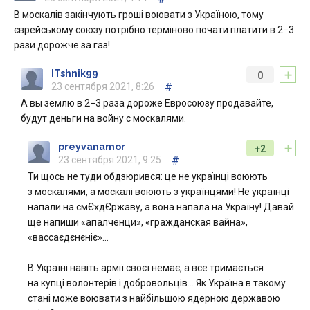
В москалів закінчують гроші воювати з Україною, тому
єврейському союзу потрібно терміново почати платити в 2−3
рази дорожче за газ!
+
ITshnik99
0
23 сентября 2021, 8:26
#
А вы землю в 2−3 раза дороже Евросоюзу продавайте,
будут деньги на войну с москалями.
+
preyvanamor
+2
23 сентября 2021, 9:25
#
Ти щось не туди обдзюрився: це не українці воюють
з москалями, а москалі воюють з українцями! Не українці
напали на смЄхдЄржаву, а вона напала на Україну! Давай
ще напиши «апалченци», «гражданская вайна»,
«вассаєдєнєніє»…
В Україні навіть армії своєї немає, а все тримається
на купці волонтерів і добровольців… Як Україна в такому
стані може воювати з найбільшою ядерною державою