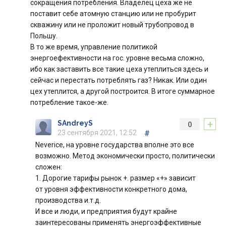
сокращения потребления. Владелец цеха же не
поставит себе атомную станцию или не пробурит
скважину или не проложит новый трубопровод в
Польшу.
В то же время, управление политикой
энергоефективности на гос. уровне весьма сложно,
ибо как заставить все такие цеха утеплиться здесь и
сейчас и перестать потреблять газ? Никак. Или один
цех утеплится, а другой построится. В итоге суммарное
потребление такое-же.
+
SAndreyS
0
23 сентября 2021, 12:52
#
Neverice, на уровне государства вполне это все
возможно. Метод экономически просто, политически
сложен:
1. Дорогие тарифы рынок +. размер «+» зависит
от уровня эффективности конкретного дома,
производства и.т.д.
И все и люди, и предприятия будут крайне
заинтересованы применять энергоэффективные