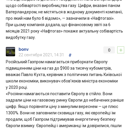
щодо собівартості виробництва газу. Цифри, вказані паном
Ватерландером, не містяться в жодному документі компанії,
про який нам було б відомо», — зазначили в «Нафтогазі».
При цьому компанія додала, що фінансовому звіті за 6
місяців 2021 року «Нафтогаз» покаже актуальну собівартість
видобутку газу.
+
bonv
0
22 сентября 2021, 14:31
#
Російський Газпром намагається приборкати Європу
підвищенням ціни на газ до $900 за тисячу кубометрів,
вважає Павло Кухта, керівник з політичних питань Київської
школи економіки, виконувач обов’язків міністра економіки
у 2020 році.
«Росіяни намагаються поставити Європу в стійло. Вони
задрали ціни на газовому ринку Європи до небачених раніше
цифр. Якщо порівняти ціну з минулим вереснем — це плюс
1300%. Вони не заповнили сховища газу, які європейці їм
продали, щоб Газпром підтримував енергетичну безпеку
Європи взимку. Європейці і американці їм довірилися, пішли