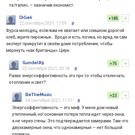
та Італія», — зазначив економіст.
+
DiGek
+185
22 сентября 2021, 17:09
#
Фурса молодец, если вам не хватает или слишком дорогой
хлеб, жрите пирожные… Вроде и есть логика, но вряд ли сам
эксперт прикрутит в своём доме потребление, чтобы
мёрзнуть «как британцы». Цирк
+
Gundel89
+75
22 сентября 2021, 20:18
#
Разве энергоэффективность это про то чтобы отключать
отопление и свет?
+
BeTheMusic
+23
24 сентября 2021, 11:51
#
Энергоэффективность — это миф. У меня дом новый
утепленный, но! основная потеря тепла идет через окна,
а не через стены. Это подтверждается замерами. Там что
двухкамерные окна, что однокамерные — нет большой
разницы.