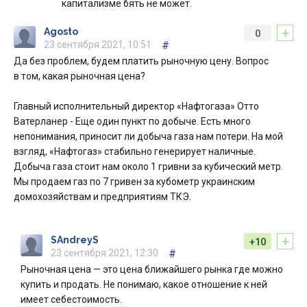
капитализме бять не может.
+
Agosto
0
23 сентября 2021, 10:51
#
Да без проблем, будем платить рыночную цену. Вопрос
в том, какая рыночная цена?
Главный исполнительный директор «Нафтогаза» Отто
Ватерланер - Еще один пункт по добыче. Есть много
непонимания, приносит ли добыча газа нам потери. На мой
взгляд, «Нафтогаз» стабильно генерирует наличные.
Добыча газа стоит нам около 1 гривни за кубический метр.
Мы продаем газ по 7 гривен за кубометр украинским
домохозяйствам и предприятиям ТКЭ.
+
SAndreyS
+10
23 сентября 2021, 12:30
#
Рыночная цена — это цена ближайшего рынка где можно
купить и продать. Не понимаю, какое отношение к ней
имеет себестоимость.