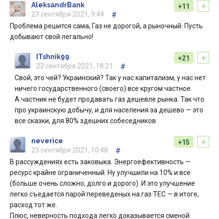
+
AleksandrBank
+11
23 сентября 2021, 9:44
#
Проблема решится сама, Газ не дорогой, а рыночный. Пусть
добывают свой легально!
+
ITshnik99
+21
23 сентября 2021, 18:21
#
Свой, это чей? Украинский? Так у нас капитализм, у нас нет
ничего государственного (своего) все кругом частное.
А частник не будет продавать газ дешевле рынка. Так что
про украинскую добычу, и для населения за дешево — это
все сказки, для 80% здешних собеседников.
+
neverice
+15
23 сентября 2021, 10:48
#
В рассуждениях есть заковыка. Энергоефективность —
ресурс крайне ограниченный. Ну улучшили на 10% и все
(больше очень сложно, долго и дорого). И это улучшение
легко съедается парой переведеных на газ ТЕС — в итоге,
расход тот же.
Плюс, неверность подхода легко доказывается сменой