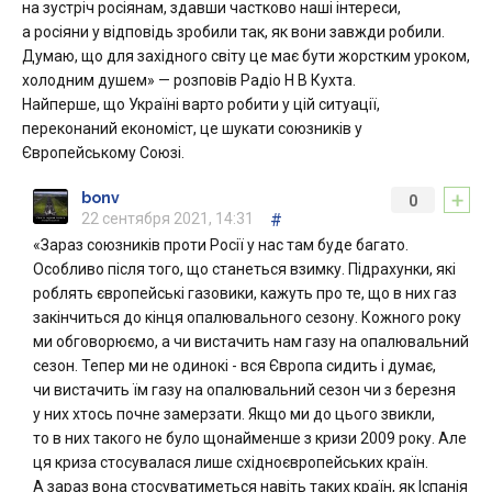
на зустріч росіянам, здавши частково наші інтереси,
а росіяни у відповідь зробили так, як вони завжди робили.
Думаю, що для західного світу це має бути жорстким уроком,
холодним душем» — розповів Радіо Н В Кухта.
Найперше, що Україні варто робити у цій ситуації,
переконаний економіст, це шукати союзників у
Європейському Союзі.
+
bonv
0
22 сентября 2021, 14:31
#
«Зараз союзників проти Росії у нас там буде багато.
Особливо після того, що станеться взимку. Підрахунки, які
роблять європейські газовики, кажуть про те, що в них газ
закінчиться до кінця опалювального сезону. Кожного року
ми обговорюємо, а чи вистачить нам газу на опалювальний
сезон. Тепер ми не одинокі - вся Європа сидить і думає,
чи вистачить їм газу на опалювальний сезон чи з березня
у них хтось почне замерзати. Якщо ми до цього звикли,
то в них такого не було щонайменше з кризи 2009 року. Але
ця криза стосувалася лише східноєвропейських країн.
А зараз вона стосуватиметься навіть таких країн, як Іспанія