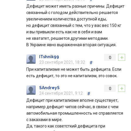
Дефицит может иметь разные причины. Дефицит
связанный с голодом действительно решается
увеличением количества доступной еды,
но дефицит связанный с тем, что у вас вес 150 кг
и вы привыкли есть как не в себя и вам
не хвататет, решается другими методами.
В Украине явно выраженная вторая ситуация.
+
ITshnik99
0
23 сентября 2021, 18:32
#
При капитализме не может быть дефицита. Если
есть дефицит, то это не капитализм, это совок.
+
SAndreyS
0
24 сентября 2021, 9:12
#
Дефицит при капитализме вполне существует,
например дефицит чипов сейчас, в связи с чем
автомобильная промышленность не справляется
с заказами в мире.
Да, такого как советсткий дефицита при