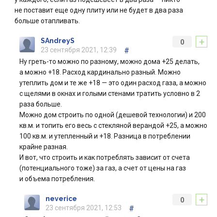
не поставит еще одну плиту или не будет в два раза
больше отапливать.
+
SAndreyS
0
23 сентября 2021, 12:39
#
Ну греть-то можно по разному, можно дома +25 делать,
а можно +18. Расход кардинально разный. Можно
утеплить дом и те же +18 — это один расход газа, а можно
с щелями в окнах и голыми стенами тратить условно в 2
раза больше.
Можно дом строить по одной (дешевой технологии) и 200
кв.м. и топить его весь с стекляной верандой +25, а можно
100 кв.м. и утепленный и +18. Разница в потреблении
крайне разная.
И вот, что строить и как потреблять зависит от счета
(потенциального тоже) за газ, а счет от цены на газ
и объема потребления.
+
neverice
0
23 сентября 2021, 12:53
#