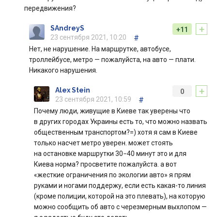
передвижения?
+
SAndreyS
+11
23 сентября 2021, 10:20
#
Нет, не нарушение. На маршрутке, автобусе,
троллейбусе, метро — пожалуйста, на авто — плати.
Никакого нарушения.
+
Alex Stein
0
23 сентября 2021, 10:59
#
Почему люди, живущие в Киеве так уверены что
в других городах Украины есть то, что можно назвать
общественным транспортом?=) хотя я сам в Киеве
только насчет метро уверен. может стоять
на остановке маршрутки 30−40 минут это и для
Киева норма? просветите пожалуйста. а вот
«жесткие ограничения по экологии авто» я прям
руками и ногами поддержу, если есть какая-то линия
(кроме полиции, которой на это плевать), на которую
можно сообщить об авто с черезмерным выхлопом —