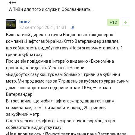
+++
А ТиВи для того и служит. Оболванивать…
+
bonv
+12
22 сентября 2021, 14:31
#
Виконавчий директор групи Національної акціонерної
компанії «Нафтогаз України» Отто Ватерландер заявляє,
що собівартість видобутку газу «Нафтогазом» становить 1
гривня/куб. м газу.
Про це він повідомив в інтерв'ю виданню «Економічна
правда», передають Українські Новини.
«Видобуток газу коштує нам близько 1 гривні за кубічний
метр. Ми продаємо газ за 7 гривень за кубометр українським
домогосподарствам і підприємствам ТКЕ», — сказав
Ватерландер.
Він зазначив, що якби «Нафтогаз» продавав газ іншим
споживачам, то міг би заробити понад 20 гривень
за кубічний метр.
Своєю чергою «Нафтогаз» спростовує інформацію про
собівартість видобутку газу.
«Не відповідають дійсності твердження пана Ватерландера