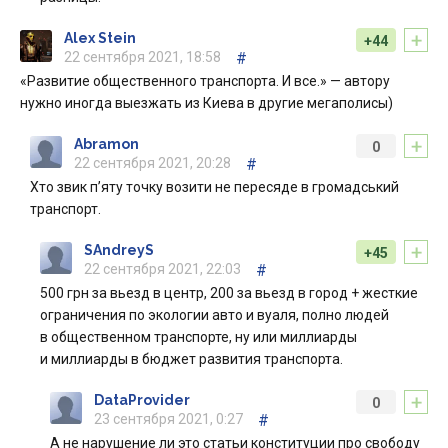
+
Alex Stein
+44
22 сентября 2021, 18:58
#
«Развитие общественного транспорта. И все.» — автору
нужно иногда выезжать из Киева в другие мегаполисы)
+
Abramon
0
22 сентября 2021, 20:28
#
Хто звик п’яту точку возити не пересяде в громадський
транспорт.
+
SAndreyS
+45
22 сентября 2021, 22:03
#
500 грн за вьезд в центр, 200 за вьезд в город + жесткие
ограничения по экологии авто и вуаля, полно людей
в общественном транспорте, ну или миллиарды
и миллиарды в бюджет развития транспорта.
+
DataProvider
0
23 сентября 2021, 0:27
#
А не нарушение ли это статьи конституции про свободу