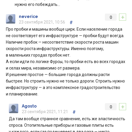
нужно его побеждать…
+
neverice
0
23 сентября 2021, 10:56
#
Про пробки и машины вообще цирк. Если население города
не соответсвует его инфраструктуре — пробки будут всегда.
Наличие пробок — несоответствие скорости роста машин
скорости роста инфраструктуры. Именно поэтому,
в маленьких городах пробок нет.
А если идти по логике Фурсы, то пробки есть во всех городах
и селах мира, независимо от размера.
И решение простое — большие города должны расти
быстрее. Но строить нужно не только дороги. Строить нужно
инфраструктуру — а это комплексное градостроительство
и планирование.
+
Agosto
0
23 сентября 2021, 11:21
#
Да там вообще странное сравнение, есть же эластичность
спроса. Отопительные приборы и газовые плиты есть
у каждого, если газ подешевеет в два раза — никто