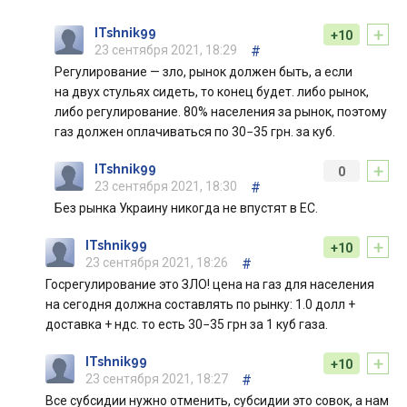
+
ITshnik99
+10
23 сентября 2021, 18:29
#
Регулирование — зло, рынок должен быть, а если
на двух стульях сидеть, то конец будет. либо рынок,
либо регулирование. 80% населения за рынок, поэтому
газ должен оплачиваться по 30−35 грн. за куб.
+
ITshnik99
0
23 сентября 2021, 18:30
#
Без рынка Украину никогда не впустят в ЕС.
+
ITshnik99
+10
23 сентября 2021, 18:26
#
Госрегулирование это ЗЛО! цена на газ для населения
на сегодня должна составлять по рынку: 1.0 долл +
доставка + ндс. то есть 30−35 грн за 1 куб газа.
+
ITshnik99
+10
23 сентября 2021, 18:27
#
Все субсидии нужно отменить, субсидии это совок, а нам