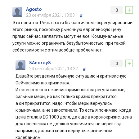
+
Agosto
0
23 сентября 2021, 13:03
#
Это понятно. Речь о хотя бы частичном госрегулировании
этого рынка, поскольку рыночную европейскую цену
прямо сейчас заплатить могут не все. Коммунальные
услуги можно ограничить безубыточностью, при такой
себестоимости с этим вообще проблем нет.
+
SAndreyS
0
23 сентября 2021, 13:22
#
Давайте разделим обычную ситуацию и критизисную.
Сейчас именно кризисная.
И естесственно в кризис применяются регулятивные,
сильные меры, но как только кризис прекратится,
а он прекратится, надо, чтобы меры вернулись
к рыночным, а не закостенели. То есть я понимаю, когда
цена стала в ЕС 1000 долл, да еще в коронокризис, цена
для населения не должна увлеичится, но через год
например, должна снова вернутся к рыночным
колебаниям.