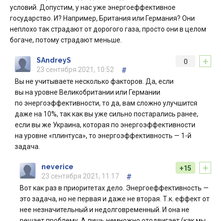
условий. Допустим, у нас уже энергоеффективное
государство. И? Например, Британия или Германия? Они
неплохо так страдают от дорогого газа, просто они в целом
богаче, потому страдают меньше.
+
SAndreyS
0
23 сентября 2021, 10:52
#
Вы не учитываете несколько факторов. Да, если
вы на уровне Великобритании или Германии
по энергоэффективности, то да, вам сложно улучшится
даже на 10%, так как вы уже сильно постарались ранее,
если вы же Украина, которая по энергоэффективности
на уровне «плинтуса», то энергоэффективность — 1-й
задача.
+
neverice
+15
23 сентября 2021, 11:17
#
Вот как раз в приоритетах дело. Энергоеффективность —
это задача, но не первая и даже не вторая. Т.к. еффект от
нее незначительный и недолговременный. И она не
решает проблему. А лишь немножно отодвигает (как мы