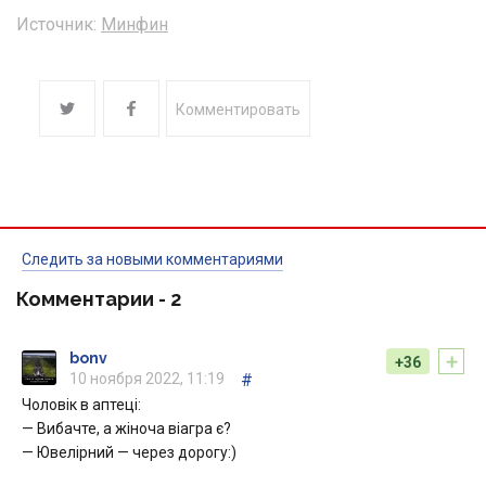
Источник:
Минфин
Комментировать
Следить за новыми комментариями
Комментарии -
2
+
bonv
+36
10 ноября 2022, 11:19
#
Чоловік в аптеці:
— Вибачте, а жіноча віагра є?
— Ювелірний — через дорогу:)