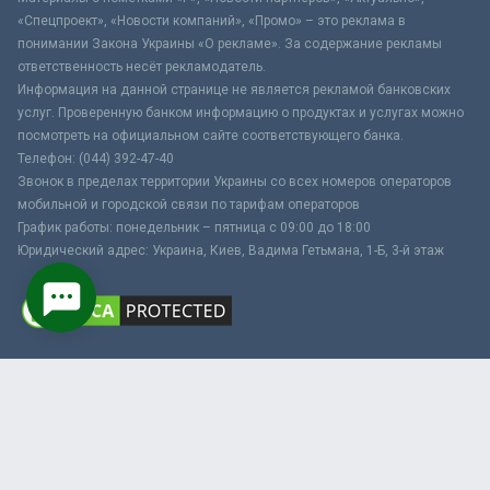
«Спецпроект», «Новости компаний», «Промо» – это реклама в
понимании Закона Украины «О рекламе». За содержание рекламы
ответственность несёт рекламодатель.
Информация на данной странице не является рекламой банковских
услуг. Проверенную банком информацию о продуктах и услугах можно
посмотреть на официальном сайте соответствующего банка.
Телефон: (044) 392-47-40
Звонок в пределах территории Украины со всех номеров операторов
мобильной и городской связи по тарифам операторов
График работы: понедельник – пятница с 09:00 до 18:00
Юридический адрес: Украина, Киев, Вадима Гетьмана, 1-Б, 3-й этаж