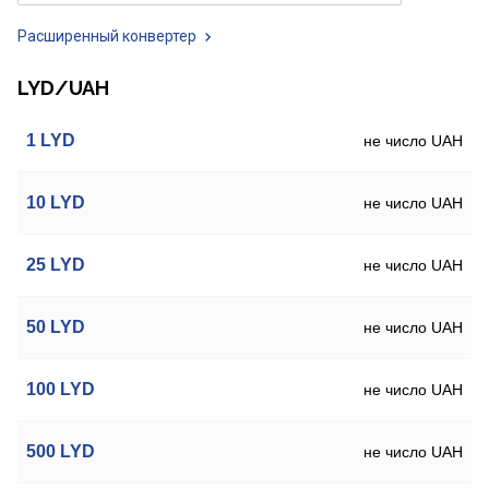
Расширенный конвертер
LYD/UAH
1
LYD
не число UAH
10
LYD
не число UAH
25
LYD
не число UAH
50
LYD
не число UAH
100
LYD
не число UAH
500
LYD
не число UAH