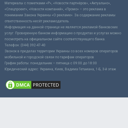
Материалы с пометками «Р», «Новости партнёров», «Актуально»,
«Спецпроект», «Новости компаний», «Промо» – это реклама в
понимании Закона Украины «О рекламе». За содержание рекламы
ответственность несёт рекламодатель.
Информация на данной странице не является рекламой банковских
услуг. Проверенную банком информацию о продуктах и услугах можно
посмотреть на официальном сайте соответствующего банка.
Телефон: (044) 392-47-40
Звонок в пределах территории Украины со всех номеров операторов
мобильной и городской связи по тарифам операторов
График работы: понедельник – пятница с 09:00 до 18:00
Юридический адрес: Украина, Киев, Вадима Гетьмана, 1-Б, 3-й этаж