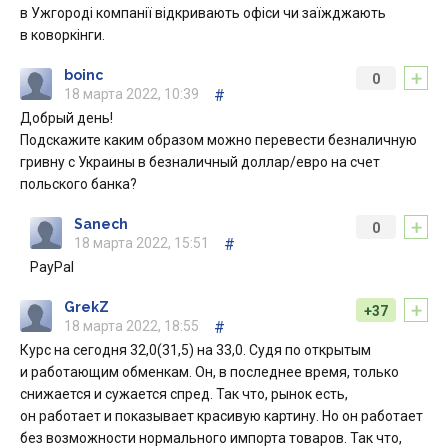
в Ужгороді компанії відкривають офіси чи заїжджають
в коворкінги.
+
boinc
0
18 марта 2022, 10:39
#
Добрый день!
Подскажите каким образом можно перевести безналичную
гривну с Украины в безналичный доллар/евро на счет
польского банка?
+
Sanech
0
18 марта 2022, 15:51
#
PayPal
+
GrekZ
+37
18 марта 2022, 18:55
#
Курс на сегодня 32,0(31,5) на 33,0. Судя по открытым
и работающим обменкам. Он, в последнее время, только
снижается и сужается спред. Так что, рынок есть,
он работает и показывает красивую картину. Но он работает
без возможности нормального импорта товаров. Так что,