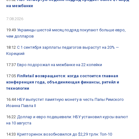
на межбанке
7.08.2026
19:49
Украинцы шестой месяц подряд покупают больше евро,
чем долларов
18:12
С 1 сентября зарплаты педагогов вырастут на 20% —
Корецкий
17:37
Евро подорожал на межбанке на 22 копейки
17:05
FinRetail возвращается: когда состоится главная
конференция года, объединяющая финансы, ритейл и
технологии
16:44
НБУ выпустит памятную монету в честь Папы Римского
Иоанна Павла II
16:22
Доллар и евро подешевели: НБУ установил курсы валют
на 10 августа
14:33
Крипторинок возобновился до $2,29 трлн: Топ-10