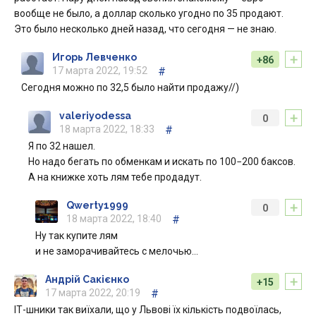
вообще не было, а доллар сколько угодно по 35 продают.
Это было несколько дней назад, что сегодня — не знаю.
+
Игорь Левченко
+86
17 марта 2022, 19:52
#
Сегодня можно по 32,5 было найти продажу//)
+
valeriyodessa
0
18 марта 2022, 18:33
#
Я по 32 нашел.
Но надо бегать по обменкам и искать по 100−200 баксов.
А на книжке хоть лям тебе продадут.
+
Qwerty1999
0
18 марта 2022, 18:40
#
Ну так купите лям
и не заморачивайтесь с мелочью…
+
Андрій Сакієнко
+15
17 марта 2022, 20:19
#
ІТ-шники так виїхали, що у Львові їх кількість подвоїлась,