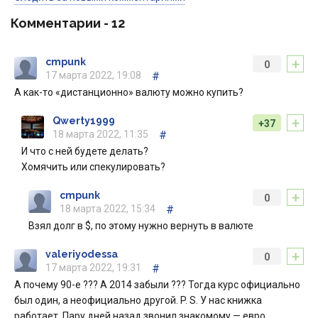
Комментарии -
12
+
cmpunk
0
17 марта 2022, 19:08
#
А как-то «дистанционно» валюту можно купить?
+
Qwerty1999
+37
18 марта 2022, 11:35
#
И что с ней будете делать?
Хомячить или спекулировать?
+
cmpunk
0
18 марта 2022, 15:34
#
Взял долг в $, по этому нужно вернуть в валюте
+
valeriyodessa
0
17 марта 2022, 19:31
#
А почему 90-е ??? А 2014 забыли ??? Тогда курс официально
был один, а неофициально другой. P. S. У нас книжка
работает. Пару дней назад звонил знакомому — евро