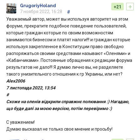
+
GrugoriyHoland
+21
7 ноября 2022, 16:28
#
Уважаемый автор, может вы используя авторитет на этом
форуме, прекратите подобное поведение пользователей,
которые граждан которые по своим возможностям
занимаются бизнесом и платят налоги!!! и граждан которые
используя закрепленное в Конституции право свободно
распоряжаться своими средствами называют «Оленями» и
«Кабанчиками». Постоянные обращения к редакции форума
результатов не дало!!! Я думаю лично вы, не разделяете
такого унизительного отношения к гр Украины, или нет?
Alex2006
7 листопада 2022, 13:54
#
Схоже на оленів відкрили справжнє полювання :) Нагадаю,
що буде далі за моєю версією, потім перевіримо :)
С уважением!
Думаю высказал не только свое мнение и просьбу!