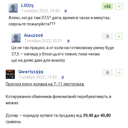
+
LSD75
+55
7 ноября 2022, 19:40
#
Алекс, когда там 37,5? дата, время в часах и минутах,
озвучьте пожалуйста???
+
Alex2006
0
7 ноября 2022, 20:01
#
Це не так працює, а от коли на готівковому ринку буде
37,5 — напишу у блозі цього тижня, поки чекаю
ще на деякі дані для аналізу
+
Qwerty1999
0
7 ноября 2022, 15:42
#
Прогноз курсу долара на 7−11 листопада:
Котирування обмінників фінкомпаній перебуватимуть в
межах:
Долар — коридор купівлі та продажу від
39,40 до 40,80
гривень.