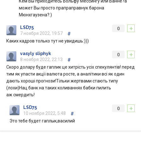
Кем Вы приходитесь Вольфу Мессингу или Ванне?а
может Вы просто прапраправнук барона
Мюнхгаузена?:)
+
LSD75
0
7 ноября 2022, 19:57
#
Каких кадров только тут не увидишь:)))
+
vasyly sliphyk
0
8 ноября 2022, 22:13
#
Скоро долару буде гаплик це хитрість усіх спекулянтів! перед
тим як упасти акції валюта росте, а аналітики всі як один
дають хороші прогнози!Тільки жертвами стають типу
(лохи)Нац банк на таких коливаннях бабки пилить
аж смердить!
+
LSD75
0
10 ноября 2022, 5:48
#
Это тебе будет гаплык,василий