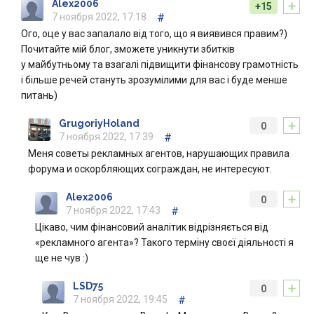
+
Alex2006
+15
7 ноября 2022, 17:18
#
Ого, оце у вас запалало від того, що я виявився правим?)
Почитайте мій блог, зможете уникнути збитків
у майбутньому та взагалі підвищити фінансову грамотність
і більше речей стануть зрозумілими для вас і буде менше
питань)
+
GrugoriyHoland
0
7 ноября 2022, 17:39
#
Меня советы рекламных агентов, нарушающих правила
форума и оскорбляющих сограждан, не интересуют.
+
Alex2006
0
7 ноября 2022, 17:43
#
Цікаво, чим фінансовий аналітик відрізняється від
«рекламного агента»? Такого терміну своєї діяльності я
ще не чув :)
+
LSD75
0
7 ноября 2022, 19:45
#