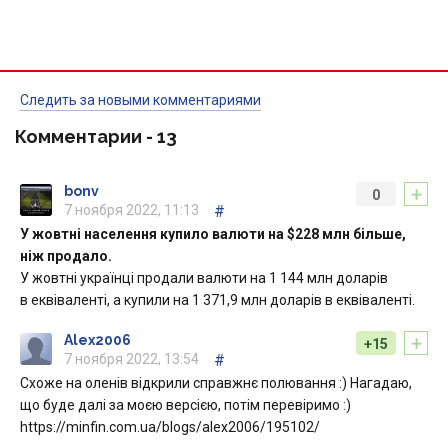
Следить за новыми комментариями
Комментарии -
13
+
bonv
0
7 ноября 2022, 11:13
#
У жовтні населення купило валюти на $228 млн більше,
ніж продало.
У жовтні українці продали валюти на 1 144 млн доларів
в еквіваленті, а купили на 1 371,9 млн доларів в еквіваленті.
+
Alex2006
+15
7 ноября 2022, 13:54
#
Схоже на оленів відкрили справжнє полювання :) Нагадаю,
що буде далі за моєю версією, потім перевіримо :)
https://minfin.com.ua/blogs/alex2006/195102/