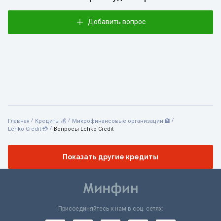
Добавить вопрос
/
/
/
Главная
Кредиты 💰
Микрофинансовые организации 🏦
/
Lehko Сredit 💳
Вопросы Lehko Сredit
Показать другие кредиты
Присоединяйтесь к нам в соц. сетях: