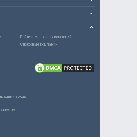
х
Рейтинг страховых компаний
Страховые компании
нимании Закона
ах можно