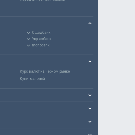
Ощадбанк
Укргазбанк
monobank
Курс валют на черном рынке
Купить злотый