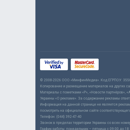
© 2008-2026 ООО «МинфинМедиа». Код ЕГРПОУ: 355
Копирование и размещение материалов на других сай
Материалы с пометками «Р», «Новости партнёров», «
Украины «О рекламе». За содержание рекламы ответ
Информация на данной странице не является реклам
посмотреть на официальном сайте соответствующего
Телефон: (044) 392-47-40
Звонок в пределах территории Украины со всех номе
График работы: понедельник – пятница с 09:00 до 18