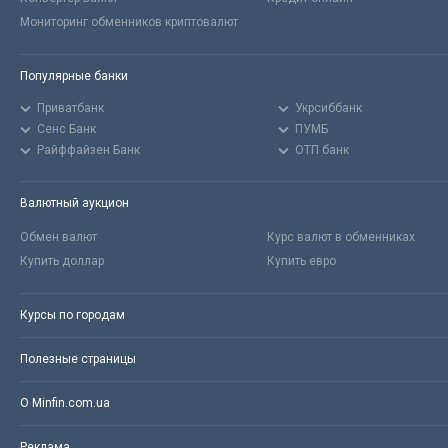
Мониторинг обменников криптовалют
Популярные банки
Приватбанк
Укрсиббанк
Сенс Банк
ПУМБ
Райффайзен Банк
ОТП банк
Валютный аукцион
Обмен валют
Курс валют в обменниках
Купить доллар
Купить евро
Курсы по городам
Полезные страницы
О Minfin.com.ua
Реклама