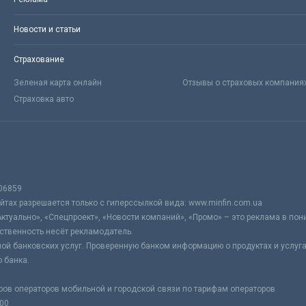
Новости и статьи
Страхование
Зеленая карта онлайн
Отзывы о страховых компания
Страховка авто
06859
тах разрешается только с гиперссылкой вида: www.minfin.com.ua
Актуально», «Спецпроект», «Новости компаний», «Промо» – это реклама в по
ственность несёт рекламодатель.
ой банковских услуг. Проверенную банком информацию о продуктах и услуг
 банка.
ров операторов мобильной и городской связи по тарифам операторов
:00