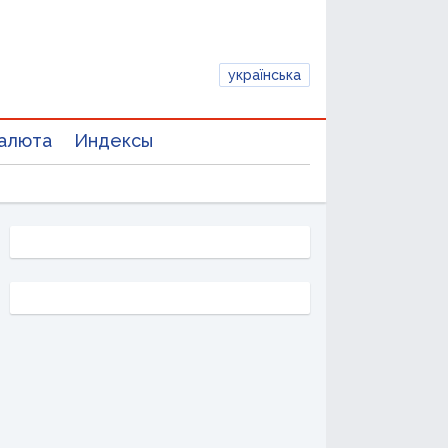
українська
алюта
Индексы