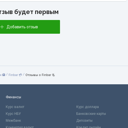
тзыв будет первым
Добавить отзыв
/
/
 🏦
Finbar 💳
Отзывы о Finbar 📃
Финансы
Курс валют
Курс доллара
Курс НБУ
Банковские карты
Межбанк
Депозиты
Конвертер валют
Кредит онлайн