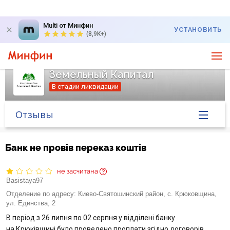
Multi от Минфин
УСТАНОВИТЬ
(8,9K+)
Земельный Капитал
В стадии ликвидации
Отзывы
Главная
Банк не провів переказ коштів
Банк в новостях
не засчитана
Basistaya97
Курс валют в банке
Отделение по адресу:
Киево-Святошинский район, с. Крюковщина,
ул. Единства, 2
Вопросы банку
В період з 26 липня по 02 серпня у відділені банку
на Крюківщині було проведено проплати згідно договорів