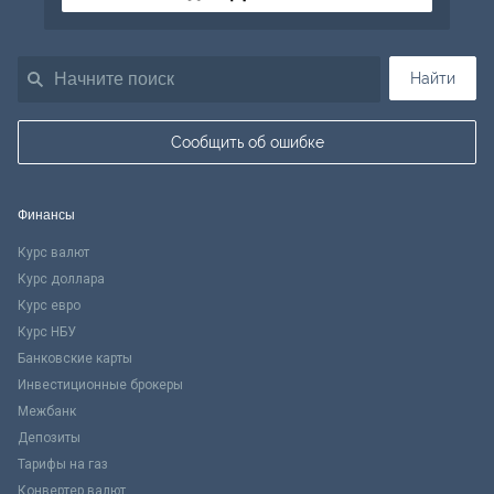
Найти
Сообщить об ошибке
Финансы
Курс валют
Курс доллара
Курс евро
Курс НБУ
Банковские карты
Инвестиционные брокеры
Межбанк
Депозиты
Тарифы на газ
Конвертер валют