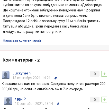
купівлі житла на рахунок забудовника компанія «Доброград».
Отзывы
Що кошти не отримані забудовник повідомив нам 12 серпня
в день коли банк було визнано неплатоспроможним.
Кредити для бізнеса
Постраждало 12 осіб на загальну суму 11 мільйонів гривень.
Ситуація абсурдна. Гроші передані в касу банка який
Карты
ліквідують, на рахунки не поступили.
Написать комментарий
Отделения и банкоматы
Интернет-банкинг
Комментарии -
2
Банки-партнеры
+
Luckymen
0
13 сентября 2021, 14:21
#
Счета для бизнеса
К сожалению вам не повезло. Средства получите в размере 200
000,00 грн, но если не ошибаюсь аж в 7-ю очередь
+
1954 P
0
13 сентября 2021, 23:14
#