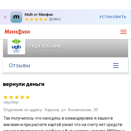
Multi от Минфин
УСТАНОВИТЬ
(8,9K+)
Укргазбанк
Отзывы
Главная
вернули деньги
Банк в новостях
naychnyi
Курс валют в банке
Отделение по адресу:
Харьков, ул. Космическая, 20
Так получилось что находясь в командировке я зашел в
Вопросы банку
магазин и при расчёте картой узнал что на счету нет средств.