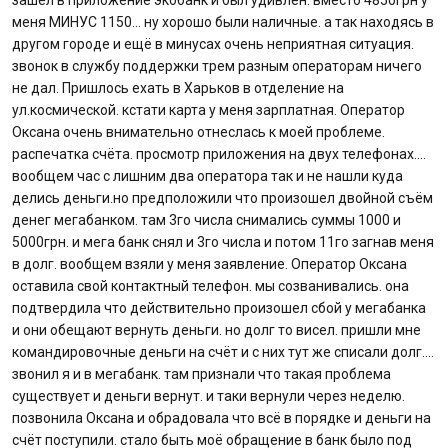
зашел в приложение экобанк и был удивлен. вместо 4850грн у
меня МИНУС 1150… ну хорошо были наличные. а так находясь в
Отзывы
другом городе и ещё в минусах очень неприятная ситуация.
звонок в службу поддержки трем разным операторам ничего
Депозиты юр. лиц
не дал. Пришлось ехать в Харьков в отделение на
ул.космической. кстати карта у меня зарплатная. Оператор
Кредити для бізнеса
Оксана очень внимательно отнеслась к моей проблеме.
распечатка счёта. просмотр приложения на двух телефонах.…
вообщем час с лишним два оператора так и не нашли куда
Карты
делись деньги.но предположили что произошел двойной съём
денег мегабанком. там 3го числа снимались суммы 1000 и
Отделения и банкоматы
5000грн. и мега банк снял и 3го числа и потом 11го загнав меня
в долг. вообщем взяли у меня заявление. Оператор Оксана
Интернет-банкинг
оставила свой контактный телефон. мы созванивались. она
подтвердила что действительно произошел сбой у мегабанка
и они обещают вернуть деньги. но долг то висел. пришли мне
Банки-партнеры
командировочные деньги на счёт и с них тут же списали долг.…
звонил я и в мегабанк. там признали что такая проблема
Акции
существует и деньги вернут. и таки вернули через неделю.
позвонила Оксана и обрадовала что всё в порядке и деньги на
Счета для бизнеса
счёт поступили. стало быть моё обращение в банк было под