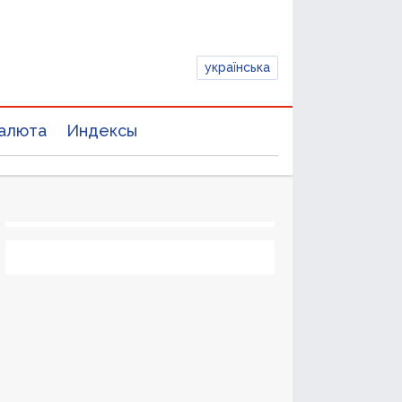
українська
алюта
Индексы