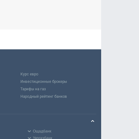
Курс евро
Инвестиционные брокеры
Тарифы на газ
Народный рейтинг банков
Ощадбанк
Укргазбанк