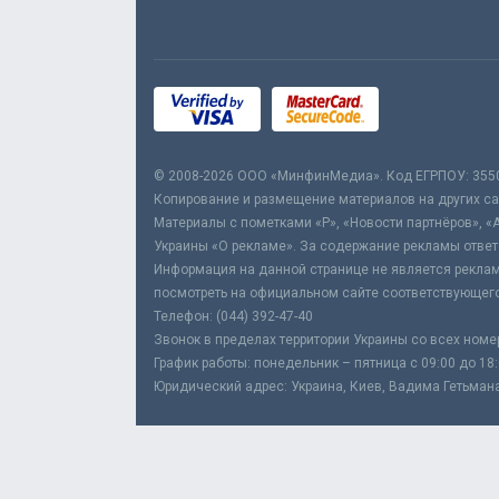
© 2008-2026 ООО «МинфинМедиа». Код ЕГРПОУ: 355
Копирование и размещение материалов на других сай
Материалы с пометками «Р», «Новости партнёров», «
Украины «О рекламе». За содержание рекламы ответ
Информация на данной странице не является реклам
посмотреть на официальном сайте соответствующего
Телефон: (044) 392-47-40
Звонок в пределах территории Украины со всех номе
График работы: понедельник – пятница с 09:00 до 18
Юридический адрес: Украина, Киев, Вадима Гетьмана,