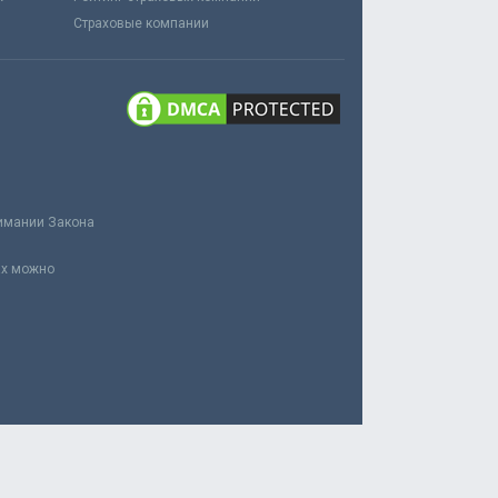
Страховые компании
нимании Закона
ах можно