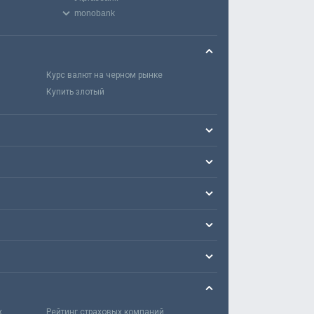
monobank
Курс валют на черном рынке
Купить злотый
х
Рейтинг страховых компаний