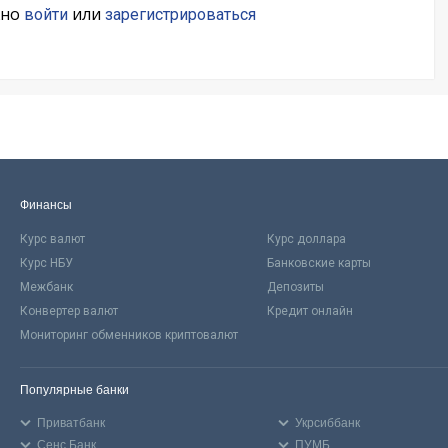
жно
или
войти
зарегистрироваться
Финансы
Курс валют
Курс доллара
Курс НБУ
Банковские карты
Межбанк
Депозиты
Конвертер валют
Кредит онлайн
Мониторинг обменников криптовалют
Популярные банки
Приватбанк
Укрсиббанк
Сенс Банк
ПУМБ