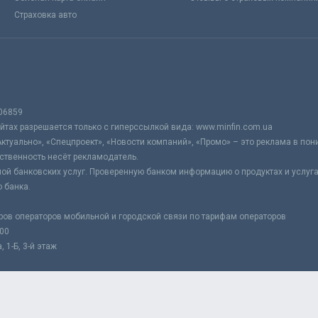
Страховка авто
06859
тах разрешается только с гиперссылкой вида: www.minfin.com.ua
Актуально», «Спецпроект», «Новости компаний», «Промо» – это реклама в по
ственность несёт рекламодатель.
ой банковских услуг. Проверенную банком информацию о продуктах и услуг
 банка.
ров операторов мобильной и городской связи по тарифам операторов
:00
 1-Б, 3-й этаж