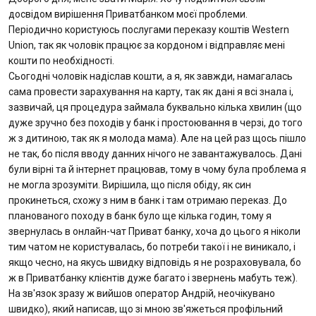
досвідом вирішення Приватбанком моєї проблеми.
Періодично користуюсь послугами переказу коштів Western
Вопросы банку
Union, так як чоловік працює за кордоном і відправляє мені
кошти по необхідності.
Отзывы
Сьогодні чоловік надіслав кошти, а я, як завжди, намагалась
сама провести зарахування на карту, так як дані я всі знала і,
Депозиты
зазвичай, ця процедура займала буквально кілька хвилин (що
дуже зручно без походів у банк і простоювання в черзі, до того
ж з дитиною, так як я молода мама). Але на цей раз щось пішло
Депозиты юр. лиц
не так, бо після вводу данних нічого не завантажувалось. Дані
були вірні та й інтернет працював, тому в чому була проблема я
Кредити для бізнеса
не могла зрозуміти. Вирішила, що після обіду, як син
прокинеться, схожу з ним в банк і там отримаю переказ. До
Кредиты
планованого походу в банк було ще кілька годин, тому я
звернулась в онлайн-чат Приват банку, хоча до цього я ніколи
Карты
тим чатом не користувалась, бо потреби такої і не виникало, і
якщо чесно, на якусь швидку відповідь я не розраховувала, бо
ж в Приватбанку клієнтів дуже багато і звернень мабуть теж).
Отделения и банкоматы
На зв'язок зразу ж вийшов оператор Андрій, неочікувано
швидко), який написав, що зі мною зв'яжеться профільний