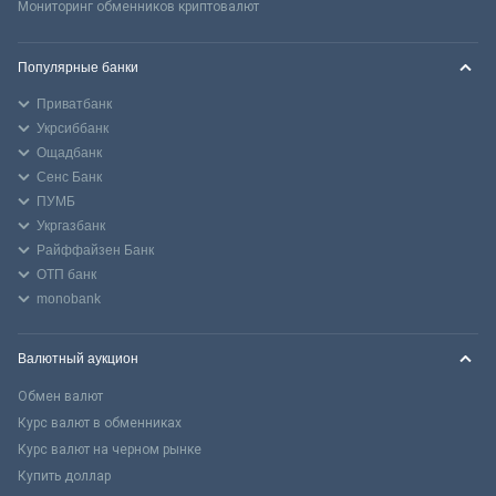
Мониторинг обменников криптовалют
Популярные банки
Приватбанк
Укрсиббанк
Ощадбанк
Сенс Банк
ПУМБ
Укргазбанк
Райффайзен Банк
ОТП банк
monobank
Валютный аукцион
Обмен валют
Курс валют в обменниках
Курс валют на черном рынке
Купить доллар