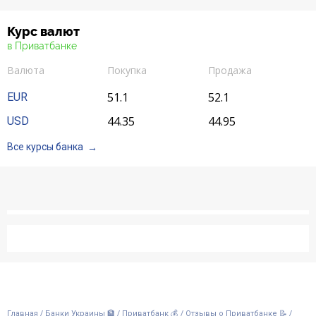
Курс валют
в Приватбанке
Валюта
Покупка
Продажа
51.1
52.1
EUR
44.35
44.95
USD
Все курсы банка
/
/
/
/
Главная
Банки Украины 🏦
Приватбанк 💰
Отзывы о Приватбанке 📝