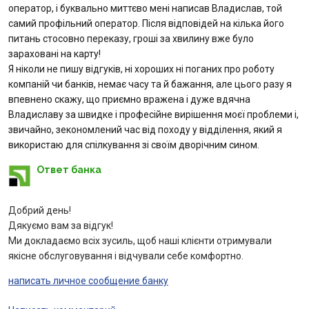
Интернет-банкинг
оператор, і буквально миттєво мені написав Владислав, той
самий профільний оператор. Після відповідей на кілька його
Банки-партнеры
питань стосовно переказу, гроші за хвилину вже було
зараховані на карту!
Я ніколи не пишу відгуків, ні хороших ні поганих про роботу
Акции
компаній чи банків, немає часу та й бажання, але цього разу я
впевнено скажу, що приємно вражена і дуже вдячна
Счета для бизнеса
Владиславу за швидке і професійне вирішення моєї проблеми і,
звичайно, зекономлений час від походу у відділення, який я
використаю для спілкування зі своїм дворічним сином.
Ответ банка
Добрий день!
Дякуємо вам за відгук!
Ми докладаємо всіх зусиль, щоб наші клієнти отримували
якісне обслуговування і відчували себе комфортно.
написать личное сообщение банку