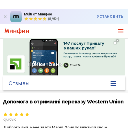
Multi от Минфин
УСТАНОВИТЬ
(8,9K+)
Приватбанк
Отзывы
Главная
Допомога в отриманні переказу Western Union
Банк в новостях
djurovic
Курс валют в банке
Доброго дня, мене звати Марія. Хочу поділитися своїм