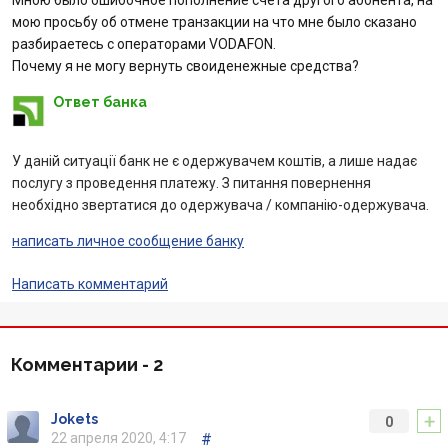
Мною было ошибочное пополнение счета другого абонента, на
мою просьбу об отмене транзакции на что мне было сказано
Вопросы банку
разбираетесь с операторами VODAFON.
Почему я не могу вернуть своиденежные средства?
Отзывы
Ответ банка
Депозиты
У даній ситуації банк не є одержувачем коштів, а лише надає
послугу з проведення платежу. З питання повернення
Депозиты юр. лиц
необхідно звертатися до одержувача / компанію-одержувача.
написать личное сообщение банку
Кредити для бізнеса
Написать комментарий
Кредиты
Карты
Комментарии -
2
Отделения и банкоматы
+
Jokets
0
22 апреля 2020, 4:17
#