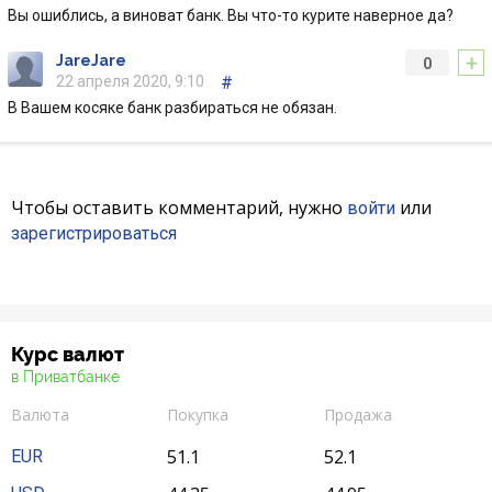
Интернет-банкинг
Вы ошиблись, а виноват банк. Вы что-то курите наверное да?
+
Банки-партнеры
JareJare
0
22 апреля 2020, 9:10
#
В Вашем косяке банк разбираться не обязан.
Акции
Счета для бизнеса
Чтобы оставить комментарий, нужно
или
войти
зарегистрироваться
Курс валют
в Приватбанке
Валюта
Покупка
Продажа
51.1
52.1
EUR