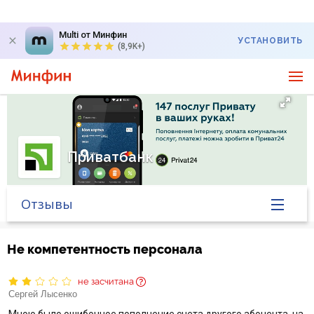
Multi от Минфин
УСТАНОВИТЬ
(8,9K+)
Приватбанк
Отзывы
Главная
Не компетентность персонала
Банк в новостях
не засчитана
Сергей Лысенко
Курс валют в банке