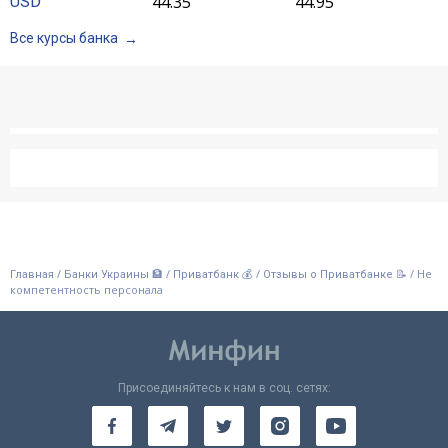
44.35
44.95
USD
Все курсы банка
/
/
/
/
Не
Главная
Банки Украины 🏦
Приватбанк 💰
Отзывы о Приватбанке 📝
компетентность персонала
Присоединяйтесь к нам в соц. сетях: