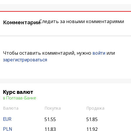
Отзывы
Следить за новыми комментариями
Комментарии
Кредити для бізнеса
Карты
Чтобы оставить комментарий, нужно
или
Отделения и банкоматы
войти
зарегистрироваться
Интернет-банкинг
Банки-партнеры
Курс валют
Счета для бизнеса
в Полтава-Банке
Валюта
Покупка
Продажа
51.55
51.85
EUR
11.83
11.92
PLN