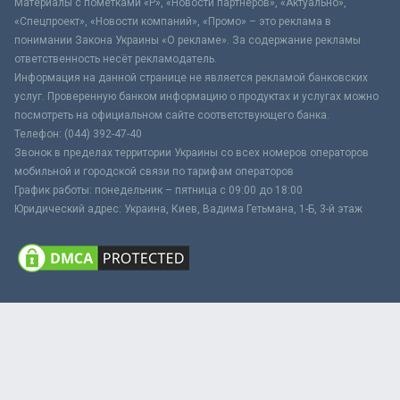
Материалы с пометками «Р», «Новости партнёров», «Актуально»,
«Спецпроект», «Новости компаний», «Промо» – это реклама в
понимании Закона Украины «О рекламе». За содержание рекламы
ответственность несёт рекламодатель.
Информация на данной странице не является рекламой банковских
услуг. Проверенную банком информацию о продуктах и услугах можно
посмотреть на официальном сайте соответствующего банка.
Телефон: (044) 392-47-40
Звонок в пределах территории Украины со всех номеров операторов
мобильной и городской связи по тарифам операторов
График работы: понедельник – пятница с 09:00 до 18:00
Юридический адрес: Украина, Киев, Вадима Гетьмана, 1-Б, 3-й этаж