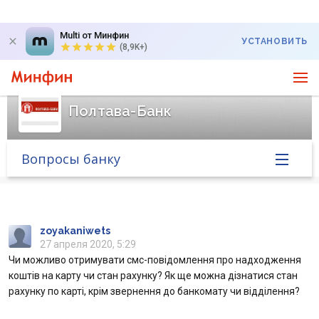
Multi от Минфин
УСТАНОВИТЬ
(8,9K+)
Полтава-Банк
Вопросы банку
Главная
Банк в новостях
zoyakaniwets
27 апреля 2020, 5:29
Чи можливо отримувати смс-повідомлення про надходження
Курс валют в банке
коштів на карту чи стан рахунку? Як ще можна дізнатися стан
рахунку по карті, крім звернення до банкомату чи відділення?
Вопросы банку