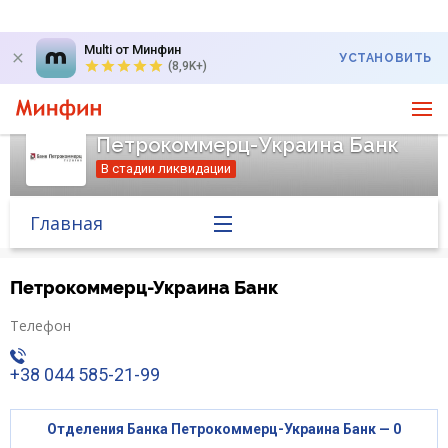
Multi от Минфин
УСТАНОВИТЬ
(8,9K+)
Петрокоммерц-Украина Банк
В стадии ликвидации
Главная
Банк в новостях
Петрокоммерц-Украина Банк
Курс валют в банке
Телефон
+38 044 585-21-99
Вопросы банку
Отзывы
Отделения Банка Петрокоммерц-Украина Банк — 0