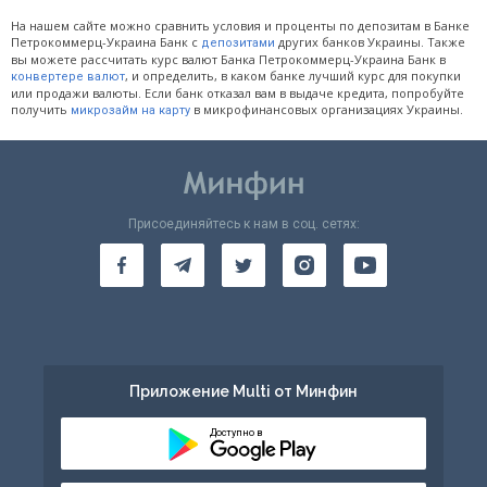
На нашем сайте можно сравнить условия и проценты по депозитам в Банке
Петрокоммерц-Украина Банк с
других банков Украины. Также
депозитами
вы можете рассчитать курс валют Банка Петрокоммерц-Украина Банк в
, и определить, в каком банке лучший курс для покупки
конвертере валют
или продажи валюты. Если банк отказал вам в выдаче кредита, попробуйте
получить
в микрофинансовых организациях Украины.
микрозайм на карту
Присоединяйтесь к нам в соц. сетях:
Приложение Multi от Минфин
Доступно в