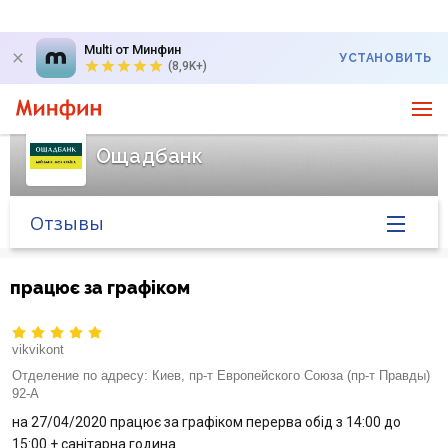
Multi от Минфин
УСТАНОВИТЬ
(8,9K+)
Ощадбанк
Отзывы
Главная
працює за графіком
Банк в новостях
vikvikont
Курс валют в банке
Отделение по адресу:
Киев, пр-т Европейского Союза (пр-т Правды)
92-А
на 27/04/2020 працює за графіком перерва обід з 14:00 до
Вопросы банку
15:00 + санітарна година