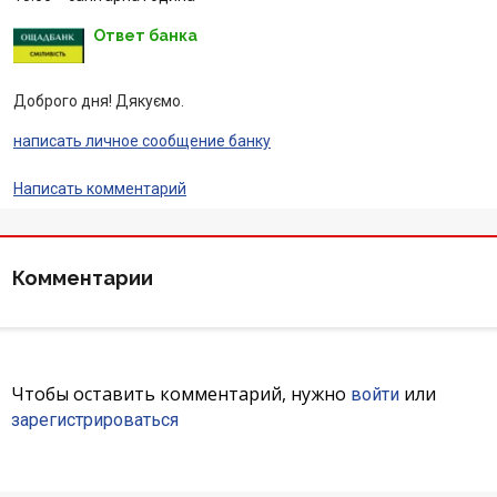
Отзывы
Ответ банка
Депозиты юр. лиц
Доброго дня! Дякуємо.
написать личное сообщение банку
Кредити для бізнеса
Написать комментарий
Карты
Отделения и банкоматы
Комментарии
Интернет-банкинг
Банки-партнеры
Чтобы оставить комментарий, нужно
или
войти
зарегистрироваться
Акции
Счета для бизнеса