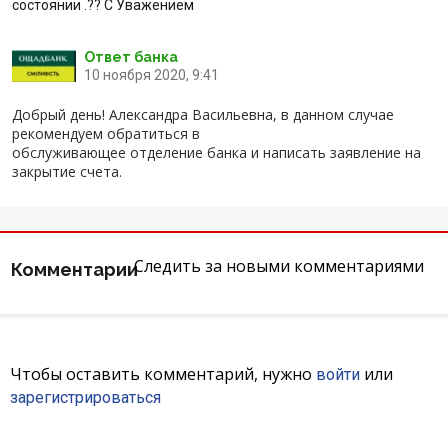
состоянии .?? С Уважением
Отзывы
Ответ банка
10 ноября 2020, 9:41
Депозиты юр. лиц
Добрый день! Александра Васильевна, в данном случае
Кредити для бізнеса
рекомендуем обратиться в
обслуживающее отделение банка и написать заявление на
закрытие счета.
Карты
Отделения и банкоматы
Следить за новыми комментариями
Комментарии
Интернет-банкинг
Банки-партнеры
Чтобы оставить комментарий, нужно
или
войти
Акции
зарегистрироваться
Счета для бизнеса