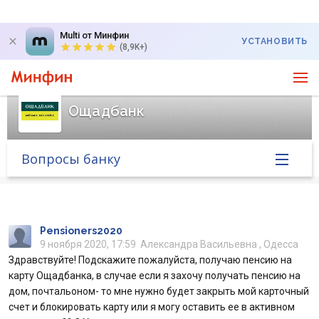
Multi от Минфин
УСТАНОВИТЬ
(8,9K+)
Ощадбанк
Вопросы банку
Главная
Банк в новостях
Pensioners2020
9 ноября 2020, 17:59
Александра Васильевна , Одесса
Здравствуйте! Подскажите пожалуйста, получаю пенсию на
Курс валют в банке
карту Ощадбанка, в случае если я захочу получать пенсию на
дом, почтальоном- то мне нужно будет закрыть мой карточный
Вопросы банку
счет и блокировать карту или я могу оставить ее в активном