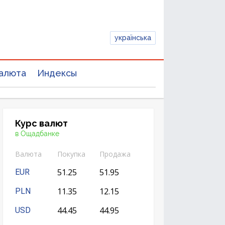
українська
алюта
Индексы
Курс валют
в Ощадбанке
Валюта
Покупка
Продажа
51.25
51.95
EUR
11.35
12.15
PLN
44.45
44.95
USD