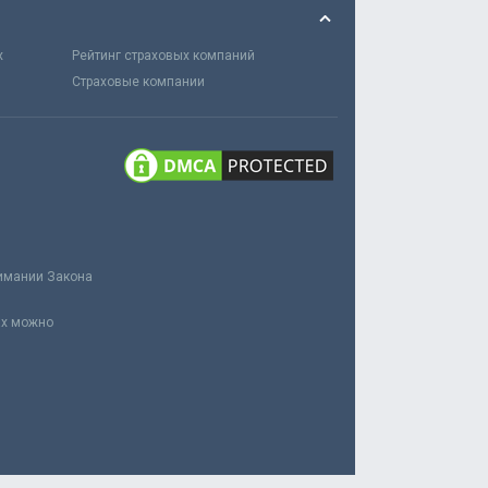
х
Рейтинг страховых компаний
Страховые компании
нимании Закона
ах можно