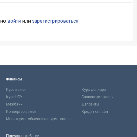
жно
или
войти
зарегистрироваться
Финансы
Курс валют
Курс доллара
Курс НБУ
Банковские карты
Межбанк
Депозиты
Конвертер валют
Кредит онлайн
Мониторинг обменников криптовалют
Популярные банки