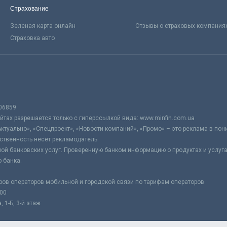
Страхование
Зеленая карта онлайн
Отзывы о страховых компания
Страховка авто
06859
тах разрешается только с гиперссылкой вида: www.minfin.com.ua
Актуально», «Спецпроект», «Новости компаний», «Промо» – это реклама в по
ственность несёт рекламодатель.
ой банковских услуг. Проверенную банком информацию о продуктах и услуг
 банка.
ров операторов мобильной и городской связи по тарифам операторов
:00
 1-Б, 3-й этаж