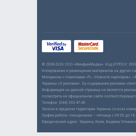
© 2008-2026 ООО «МинфинМедиа». Код ЕГРПОУ: 355
Копирование и размещение материалов на других сай
Материалы с пометками «Р», «Новости партнёров», «
Украины «О рекламе». За содержание рекламы ответ
Информация на данной странице не является реклам
посмотреть на официальном сайте соответствующего
Телефон: (044) 392-47-40
Звонок в пределах территории Украины со всех номе
График работы: понедельник – пятница с 09:00 до 18
Юридический адрес: Украина, Киев, Вадима Гетьмана,