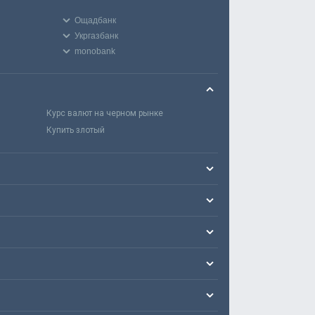
Ощадбанк
Укргазбанк
monobank
Курс валют на черном рынке
Купить злотый