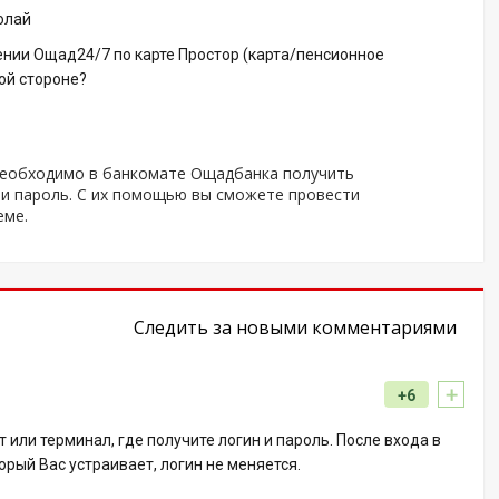
олай
нии Ощад24/7 по карте Простор (карта/пенсионное
ой стороне?
необходимо в банкомате Ощадбанка получить
 и пароль. С их помощью вы сможете провести
еме.
Следить за новыми комментариями
+
+6
или терминал, где получите логин и пароль. После входа в
рый Вас устраивает, логин не меняется.