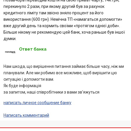
Позавчора переводив кошти на свою приват-карту, 14к грн,
перекинуло 2 рази, при якому другий був за рахунок
Вопросы банку
кредитного ліміту там звісно зняло процент за його
використання (600 грн). Немічна ТП «намагаться допомогти»
вже другий день та кормить своїми «протягом однієї доби».
Отзывы
Більше нікому не рекомендую цей банк, хоча раньше був іншої
думки.
Депозиты
Ответ банка
Кредити для бізнеса
Нам шкода, що вирішення питання займає більше часу, ніж ми
Кредиты
планували. Але ми робимо все можливе, щоб вирішити цю
ситуацію і допомогти вам.
Як буде інформація
Карты
за запитом, наші співробітники з вами зв'яжуться
Точки выдачи
написать личное сообщение банку
Написать комментарий
Интернет-банкинг