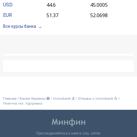
44.6
45.0005
USD
51.37
52.0698
EUR
Все курсы банка
/
/
/
/
Главная
Банки Украины 🏦
monobank 💰
Отзывы о monobank 📝
Немічна тех. підтримка
Присоединяйтесь к нам в соц. сетях: