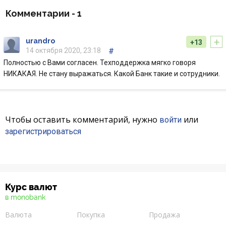
Банки-партнеры
Комментарии -
1
Акции
+
urandro
+13
14 октября 2020, 23:18
#
Счета для бизнеса
Полностью с Вами согласен. Техподдержка мягко говоря
НИКАКАЯ. Не стану выражаться. Какой Банк такие и сотрудники.
Чтобы оставить комментарий, нужно
или
войти
зарегистрироваться
Курс валют
в monobank
Валюта
Покупка
Продажа