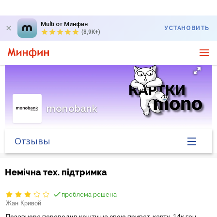
Multi от Минфин
УСТАНОВИТЬ
(8,9K+)
monobank
Отзывы
Главная
Немічна тех. підтримка
Банк в новостях
проблема решена
Жан Кривой
Курс валют в банке