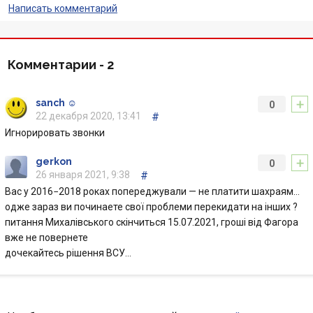
Написать комментарий
Отзывы
Кредити для бізнеса
Комментарии -
2
Карты
+
sanch ☺
0
22 декабря 2020, 13:41
#
Акции
Игнорировать звонки
+
Счета для бизнеса
gerkon
0
26 января 2021, 9:38
#
Вас у 2016−2018 роках попереджували — не платити шахраям…
одже зараз ви починаете свої проблеми перекидати на інших ?
питання Михалівського скінчиться 15.07.2021, гроші від Фагора
вже не повернете
дочекайтесь рішення ВСУ…