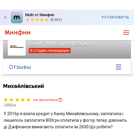
Multi от Минфин
УСТАНОВИТЬ
(8,9K+)
Банк Михайловский
В стадии ликвидации
Отзывы
Главная
Михайлівський
Банк в новостях
не засчитана
1986ira
Курс валют в банке
У 2016р.я взяла кредит у банку Михайлівському, заплатила і
лишилось заплатити 800грн.сплатила у фогор.тепер дзвонить
Вопросы банку
ді Джфінанси вимагають сплатити їм 2600.Що робити?