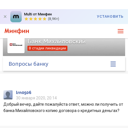
Multi от Минфин
УСТАНОВИТЬ
(8,9K+)
Банк Михайловский
В стадии ликвидации
Вопросы банку
Главная
Банк в новостях
lrn0506
30 января 2020, 20:14
Добрый вечер, дайте пожалуйста ответ, можно ли получить от
Курс валют в банке
банка Михайловского копию договора о кредитных деньгах?
Вопросы банку