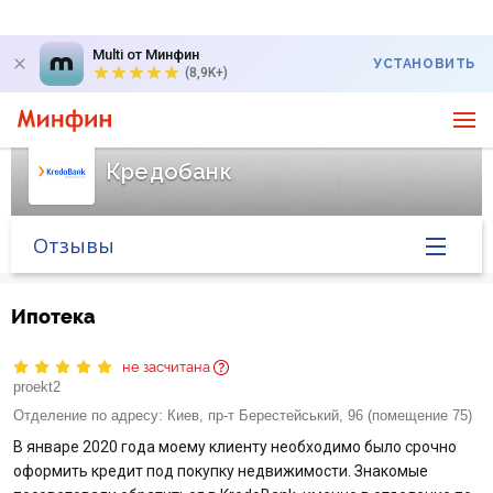
Multi от Минфин
УСТАНОВИТЬ
(8,9K+)
Кредобанк
Отзывы
Главная
Ипотека
Банк в новостях
не засчитана
proekt2
Курс валют в банке
Отделение по адресу:
Киев, пр-т Берестейський, 96 (помещение 75)
В январе 2020 года моему клиенту необходимо было срочно
Вопросы банку
оформить кредит под покупку недвижимости. Знакомые