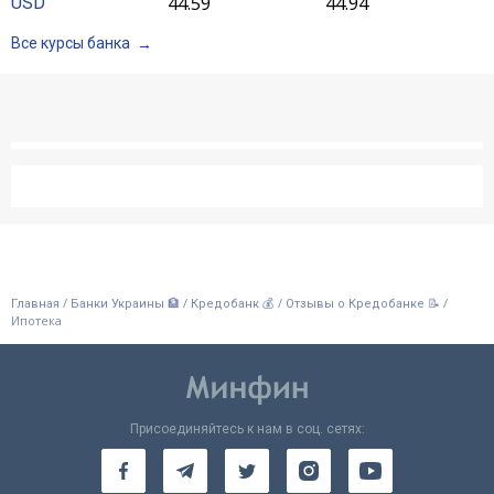
44.59
44.94
USD
Все курсы банка
/
/
/
/
Главная
Банки Украины 🏦
Кредобанк 💰
Отзывы о Кредобанке 📝
Ипотека
Присоединяйтесь к нам в соц. сетях: