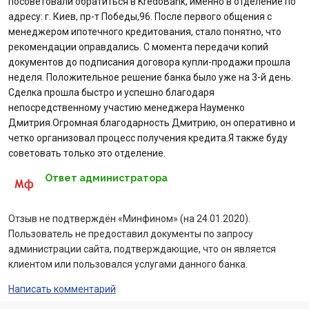
посоветовали обратиться в KredoBank, именно в отделение по
адресу: г. Киев, пр-т Победы,96. После первого общения с
Отзывы
менеджером ипотечного кредитования, стало понятно, что
рекомендации оправдались. С момента передачи копий
Депозиты юр. лиц
документов до подписания договора купли-продажи прошла
неделя. Положительное решение банка было уже на 3-й день.
Кредити для бізнеса
Сделка прошла быстро и успешно благодаря
непосредственному участию менеджера Науменко
Дмитрия.Огромная благодарность Дмитрию, он оперативно и
Карты
четко организовал процесс получения кредита.Я также буду
советовать только это отделение.
Отделения и банкоматы
Ответ администратора
Интернет-банкинг
Отзыв не подтверждён «Минфином» (на 24.01.2020).
Банки-партнеры
Пользователь не предоставил документы по запросу
администрации сайта, подтверждающие, что он является
клиентом или пользовался услугами данного банка.
Акции
Написать комментарий
Счета для бизнеса