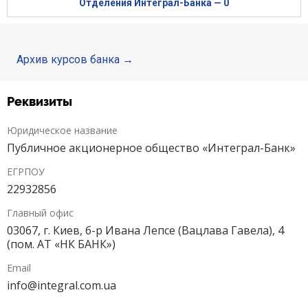
Отделения Интеграл-Банка — 0
Кредити для бізнеса
Карты
Архив курсов банка
Счета для бизнеса
Реквизиты
Юридическое название
Публичное акционерное общество «Интеграл-Банк»
ЕГРПОУ
22932856
Главный офис
03067, г. Киев, б-р Ивана Лепсе (Вацлава Гавела), 4
(пом. АТ «НК БАНК»)
Email
info@integral.com.ua