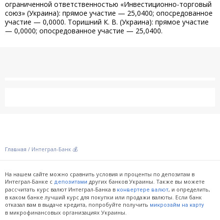
ограниченной ответственностью «Инвестиционно-торговый
союз» (Украина): прямое участие — 25,0400; опосредованное
участие — 0,0000. Торишний К. В. (Украина): прямое участие
— 0,0000; опосредованное участие — 25,0400.
/
Интеграл-Банк 💰
Главная
На нашем сайте можно сравнить условия и проценты по депозитам в
Интеграл-Банке с
других банков Украины. Также вы можете
депозитами
рассчитать курс валют Интеграл-Банка в
, и определить,
конвертере валют
в каком банке лучший курс для покупки или продажи валюты. Если банк
отказал вам в выдаче кредита, попробуйте получить
микрозайм на карту
в микрофинансовых организациях Украины.