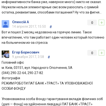
информативности банка уже, наверное много) никто не сказал.
Неужели нельзя элементарные смс всем разослать с суммой
остатка, реквизитами, способами погашения? Ну что за фигня…
+
Олексій А
0
14 апреля 2017, 15:50
#
Вот и пошел 2 месяц недозвона на горячую линию. Такое
впечатление, что там работает один человек который постоянно
на больничном из-за стресса.
+
Егор Борисович
0
9 декабря 2017, 3:58
#
Головний офіс
м. Київ, 03151, вул. Народного Ополчення, 5А
(044) 290-22-64, 290-27-82
Фотографія
РЕЖИМ РОБОТИ ПАТ БАНК «ТРАСТ» ТА УПОВНОВАЖЕНОЇ
ОСОБИ ФОНДУ
Уповноважена особа Фонду гарантування вкладів фізичних осіб
(далі — Фонд) на здійснення ліквідації ПАТ БАНК «ТРАСТ»