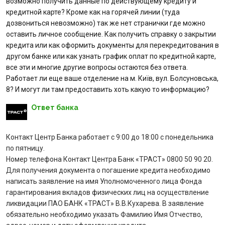
возможно получить данные по действующему кредиту и
кредитной карте? Кроме как на горячей линии (туда
Отзывы
дозвониться невозможно) так же нет странички где можно
оставить личное сообщение. Как получить справку о закрытии
Кредити для бізнеса
кредита или как оформить документы для перекредитования в
другом банке или как узнать график оплат по кредитной карте,
Карты
все эти и многие другие вопросы остаются без ответа.
Работает ли еще ваше отделение на м. Київ, вул. Болсуновcька,
8? И могут ли там предоставить хоть какую то информацию?
Отделения и банкоматы
Ответ банка
Акции
Контакт Центр Банка работает с 9:00 до 18:00 с понедельника
Счета для бизнеса
по пятницу.
Номер телефона Контакт Центра Банк «ТРАСТ» 0800 50 90 20.
Для получения документа о погашение кредита необходимо
написать заявление на имя Уполномоченного лица Фонда
гарантирования вкладов физических лиц на осуществление
ликвидации ПАО БАНК «ТРАСТ» В.В.Кухарева. В заявление
обязательно необходимо указать Фамилию Имя Отчество,