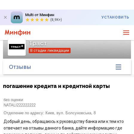
Multi от Минфин
УСТАНОВИТЬ
(8,9K+)
Траст
В стадии ликвидации
Отзывы
Главная
погашение кредита и кредитной карты
Банк в новостях
без оценки
NATALI222222222
Курс валют в банке
Отделение по адресу:
Киев, вул. Болсуновська, 8
Добрый день, обращаюсь к руководству банка или к тем кто
Вопросы банку
отвечает на отзывы данного банка, дайте информацию где