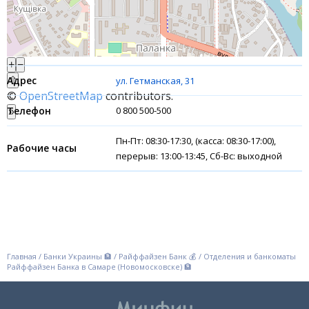
Банки-партнеры
Акции
+
−
Счета для бизнеса
⇧
ул. Гетманская, 31
©
OpenStreetMap
contributors.
Финансовые результаты
0 800 500-500
»
Пн-Пт: 08:30-17:30, (касса: 08:30-17:00),
перерыв: 13:00-13:45, Сб-Вс: выходной
Главная
/
Банки Украины 🏦
/
Райффайзен Банк 💰
/
Отделения и банкоматы
Райффайзен Банка в Самаре (Новомосковске) 🏦