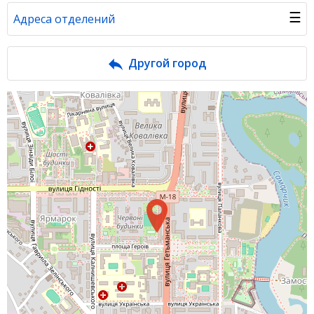
☰
Адреса отделений
Банк в новостях
Другой город
Вопросы банку
Отзывы
Депозиты
Депозиты юр. лиц
Кредити для бізнеса
Кредиты
Интернет-банкинг