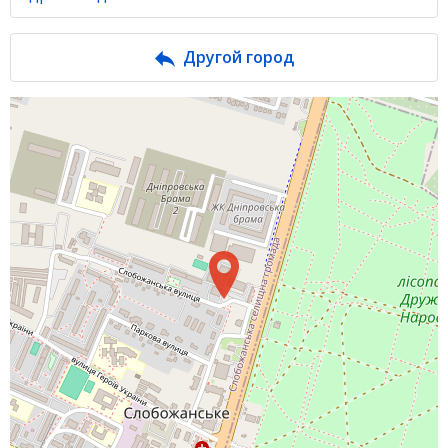
Банк в новостях
Другой город
Вопросы банку
Отзывы
Депозиты
Депозиты юр. лиц
Кредити для бізнеса
Кредиты
Интернет-банкинг
Банки-партнеры