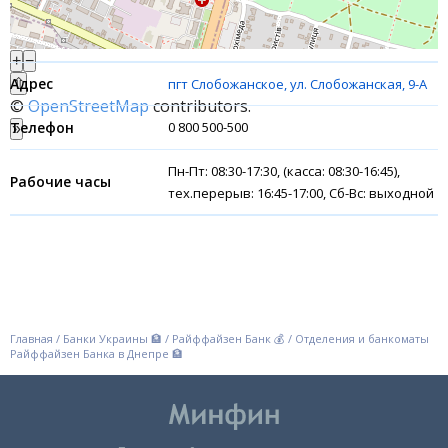
Акции
+
−
Счета для бизнеса
⇧
пгт Cлобожанское, ул. Слобожанская, 9-А
©
OpenStreetMap
contributors.
Финансовые результаты
0 800 500-500
»
Пн-Пт: 08:30-17:30, (касса: 08:30-16:45),
тех.перерыв: 16:45-17:00, Сб-Вс: выходной
Главная
/
Банки Украины 🏦
/
Райффайзен Банк 💰
/
Отделения и банкоматы
Райффайзен Банка в Днепре 🏦