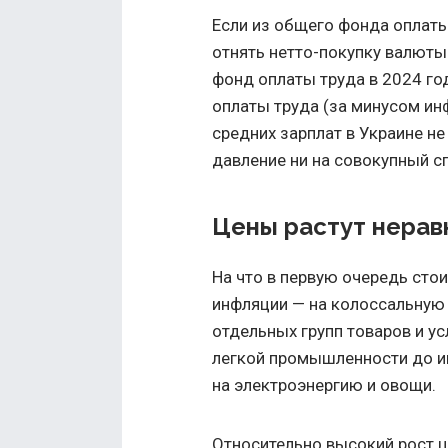
Если из общего фонда оплат
отнять нетто-покупку валюты
фонд оплаты труда в 2024 год
оплаты труда (за минусом ин
средних зарплат в Украине н
давление ни на совокупный спр
Цены растут нерав
На что в первую очередь сто
инфляции — на колоссальную 
отдельных групп товаров и ус
легкой промышленности до и
на электроэнергию и овощи.
Относительно высокий рост ц