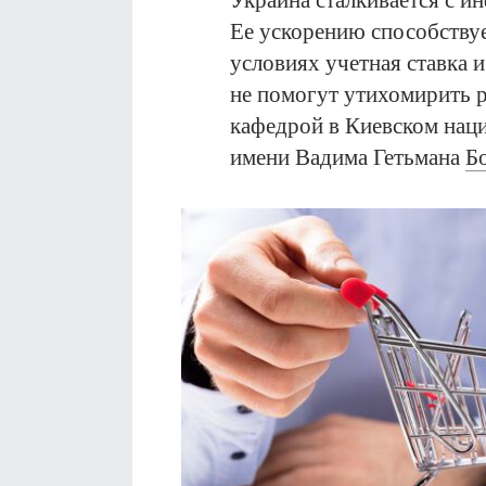
Украина сталкивается с ин
Ее ускорению способствуе
условиях учетная ставка 
не помогут утихомирить р
кафедрой в Киевском нац
имени Вадима Гетьмана
Б