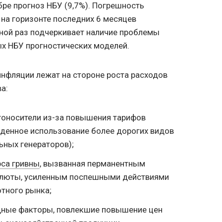
бре прогноз НБУ (9,7%). Погрешность
на горизонте последних 6 месяцев
дной раз подчеркивает наличие проблемы
х НБУ прогностических моделей.
нфляции лежат на стороне роста расходов
а:
гоносители из-за повышения тарифов
денное использование более дорогих видов
льных генераторов);
рса гривны
, вызванная перманентным
алюты, усиленным поспешными действиями
тного рынка;
дные факторы, повлекшие повышение цен