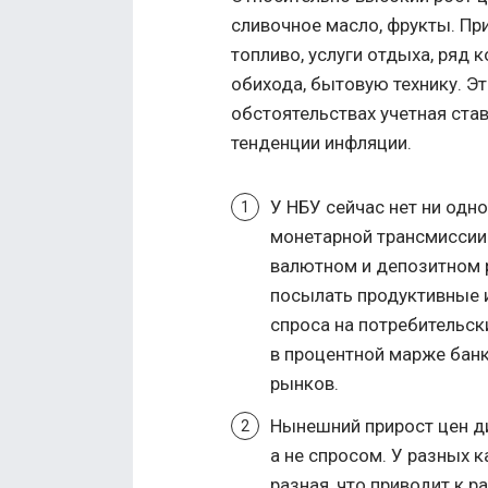
сливочное масло, фрукты. При
топливо, услуги отдыха, ряд
обихода, бытовую технику. Эт
обстоятельствах учетная ста
тенденции инфляции.
У НБУ сейчас нет ни одн
монетарной трансмиссии.
валютном и депозитном 
посылать продуктивные 
спроса на потребительск
в процентной марже банк
рынков.
Нынешний прирост цен ди
а не спросом. У разных 
разная, что приводит к 