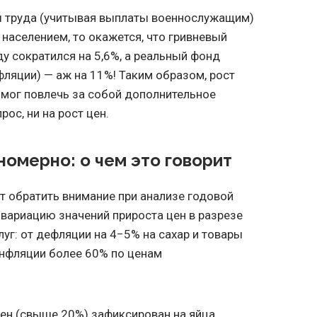
ы труда (учитывая выплаты военнослужащим)
 населением, то окажется, что гривневый
у сократился на 5,6%, а реальный фонд
фляции) — аж на 11%! Таким образом, рост
е мог повлечь за собой дополнительное
ос, ни на рост цен.
номерно: о чем это говорит
ит обратить внимание при анализе годовой
вариацию значений прироста цен в разрезе
луг: от дефляции на 4−5% на сахар и товары
нфляции более 60% по ценам
ен (свыше 20%) зафиксирован на яйца,