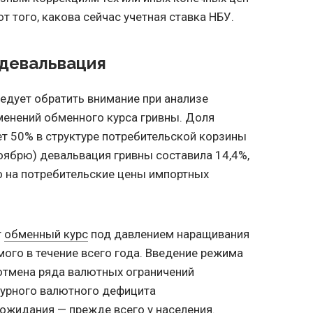
т того, какова сейчас учетная ставка НБУ.
 девальвация
ледует обратить внимание при анализе
менений обменного курса гривны. Доля
т 50% в структуре потребительской корзины
ноябрю) девальвация гривны составила 14,4%,
ло на потребительские цены импортных
т
обменный курс
под давлением наращивания
ого в течение всего года. Введение режима
отмена ряда валютных ограничений
ктурного валютного дефицита
ожидания — прежде всего у населения.