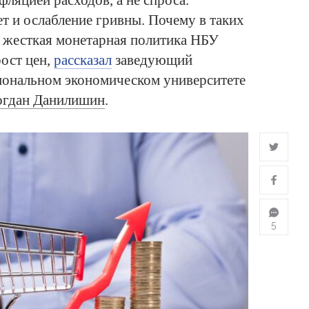
фляцией расходов, а не спроса.
т и ослабление гривны. Почему в таких
и жесткая монетарная политика НБУ
ост цен,
рассказал
заведующий
иональном экономическом университете
огдан Данилишин
.
5