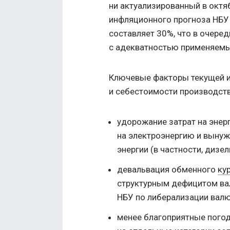
ни актуализированный в октя
инфляционного прогноза НБУ 
составляет 30%, что в очере
с адекватностью применяемы
Ключевые факторы текущей и
и себестоимости производств
удорожание затрат на энер
на электроэнергию и вынуж
энергии (в частности, дизе
девальвация обменного
ку
структурным дефицитом в
НБУ по либерализации валю
менее благоприятные пого