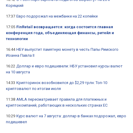
Корецкий
17:37
Евро подорожал на межбанке на 22 копейки
17:05
FinRetail возвращается: когда состоится главная
конференция года, объединяющая финансы, ритейл и
технологии
16:44
НБУ выпустит памятную монету в честь Папы Римского
Иоанна Павла II
16:22
Доллар и евро подешевели: НБУ установил курсы валют
на 10 августа
14:33
Крипторинок возобновился до $2,29 трлн: Топ-10
криптовалют по итогам июля
11:38
AMLA пересматривает правила для платежных и
криптокомпаний, работающих в нескольких странах ЕС
10:29
Курс валют на 7 августа: доллар в банках подорожал, евро
подешевел