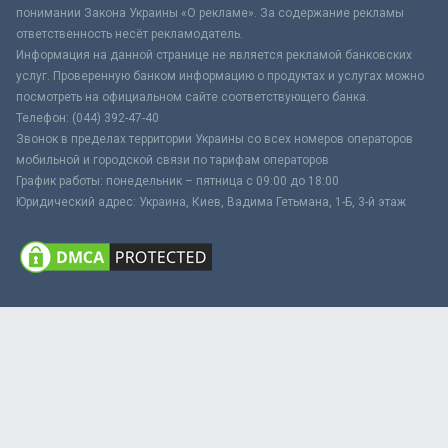
понимании Закона Украины «О рекламе». За содержание рекламы
ответственность несёт рекламодатель.
Информация на данной странице не является рекламой банковских
услуг. Проверенную банком информацию о продуктах и услугах можно
посмотреть на официальном сайте соответствующего банка.
Телефон: (044) 392-47-40
Звонок в пределах территории Украины со всех номеров операторов
мобильной и городской связи по тарифам операторов
График работы: понедельник – пятница с 09:00 до 18:00
Юридический адрес: Украина, Киев, Вадима Гетьмана, 1-Б, 3-й этаж