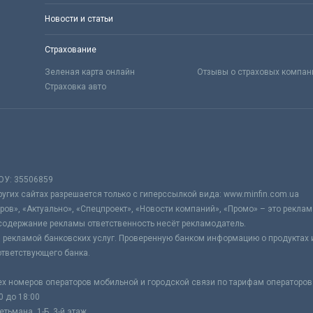
Новости и статьи
Страхование
Зеленая карта онлайн
Отзывы о страховых компан
Страховка авто
ОУ: 35506859
гих сайтах разрешается только с гиперссылкой вида: www.minfin.com.ua
ров», «Актуально», «Спецпроект», «Новости компаний», «Промо» – это реклам
содержание рекламы ответственность несёт рекламодатель.
 рекламой банковских услуг. Проверенную банком информацию о продуктах и
тветствующего банка.
ех номеров операторов мобильной и городской связи по тарифам операторов
0 до 18:00
тьмана, 1-Б, 3-й этаж