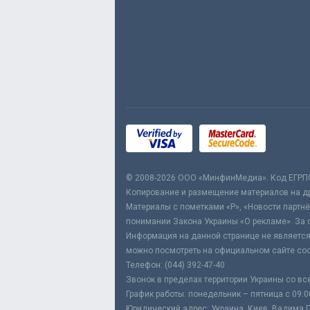
© 2008-2026 ООО «МинфинМедиа». Код ЕГРП
Копирование и размещение материалов на дру
Материалы с пометками «Р», «Новости партнё
понимании Закона Украины «О рекламе». За 
Информация на данной странице не является
можно посмотреть на официальном сайте соо
Телефон: (044) 392-47-40
Звонок в пределах территории Украины со вс
График работы: понедельник – пятница с 09:0
Юридический адрес: Украина, Киев, Вадима Ге