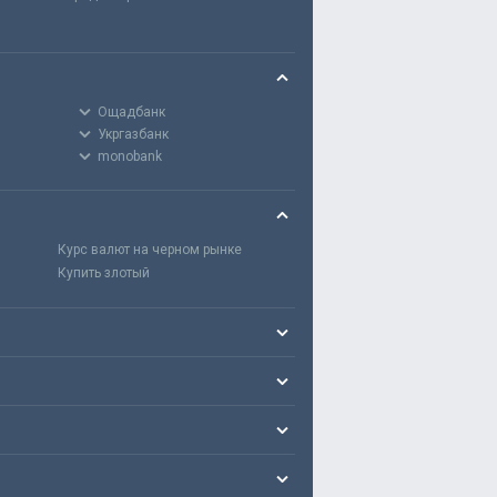
Ощадбанк
Укргазбанк
monobank
Курс валют на черном рынке
Купить злотый