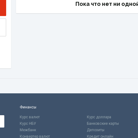
Пока что нет ни одно
Финансы
Курс валют
Курс доллара
Курс НБУ
Банковские карты
Межбанк
Депозиты
Конвертер валют
Кредит онлайн