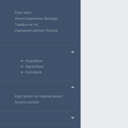
Курс евро
Инвестиционные брокеры
Тарифы на газ
Народный рейтинг банков
Ощадбанк
Укргазбанк
monobank
Курс валют на черном рынке
Купить злотый