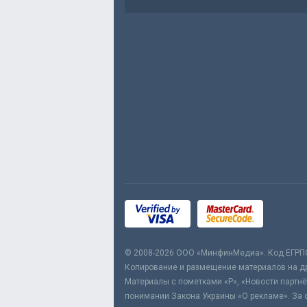
© 2008-2026 ООО «МинфинМедиа». Код ЕГРП
Копирование и размещение материалов на дру
Материалы с пометками «Р», «Новости партнё
понимании Закона Украины «О рекламе». За 