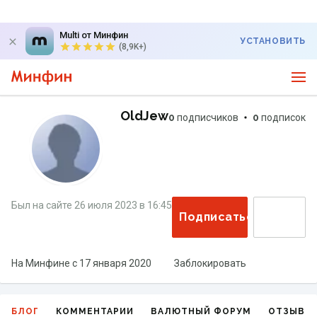
Multi от Минфин
УСТАНОВИТЬ
(8,9K+)
OldJew
0
подписчиков
0
подписок
Был на сайте
26 июля 2023
в
16:45
Подписаться
На Минфине с
17 января 2020
Заблокировать
БЛОГ
КОММЕНТАРИИ
ВАЛЮТНЫЙ ФОРУМ
ОТЗЫВЫ