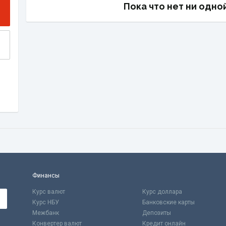
Пока что нет ни одно
Финансы
Курс валют
Курс доллара
Курс НБУ
Банковские карты
Межбанк
Депозиты
Конвертер валют
Кредит онлайн