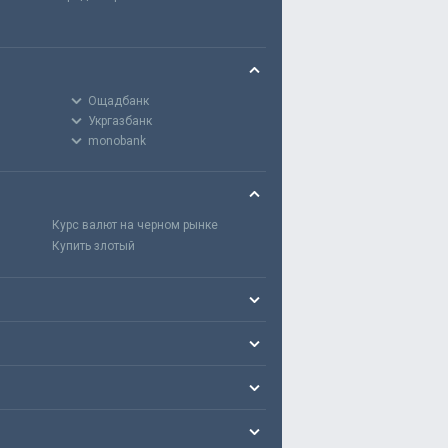
Ощадбанк
Укргазбанк
monobank
Курс валют на черном рынке
Купить злотый