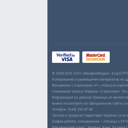
© 2008-2026 ООО «МинфинМедиа». Код ЕГРП
Копирование и размещение материалов на дру
Материалы с пометками «Р», «Новости партнё
понимании Закона Украины «О рекламе». За 
Информация на данной странице не является
можно посмотреть на официальном сайте соо
Телефон: (044) 392-47-40
Звонок в пределах территории Украины со вс
График работы: понедельник – пятница с 09:0
Юридический адрес: Украина, Киев, Вадима Ге