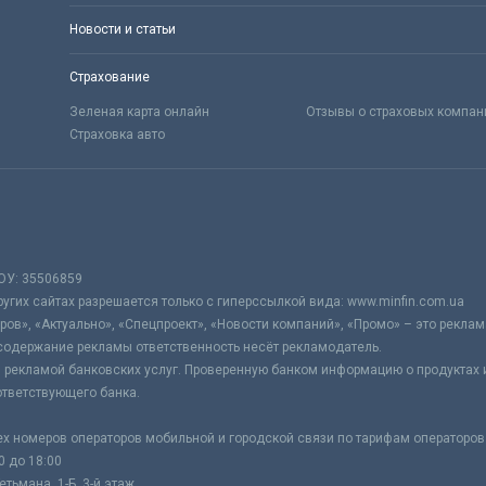
Новости и статьи
Страхование
Зеленая карта онлайн
Отзывы о страховых компан
Страховка авто
ОУ: 35506859
гих сайтах разрешается только с гиперссылкой вида: www.minfin.com.ua
ров», «Актуально», «Спецпроект», «Новости компаний», «Промо» – это реклам
содержание рекламы ответственность несёт рекламодатель.
 рекламой банковских услуг. Проверенную банком информацию о продуктах и
тветствующего банка.
ех номеров операторов мобильной и городской связи по тарифам операторов
0 до 18:00
тьмана, 1-Б, 3-й этаж