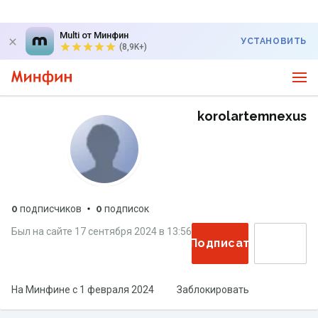
Multi от Минфин
УСТАНОВИТЬ
(8,9K+)
korolartemnexus
0
подписчиков
0
подписок
Был на сайте
17 сентября 2024
в
13:56
Подписаться
На Минфине с
1 февраля 2024
Заблокировать