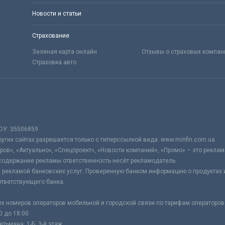
Новости и статьи
Страхование
Зеленая карта онлайн
Отзывы о страховых компан
Страховка авто
ОУ: 35506859
гих сайтах разрешается только с гиперссылкой вида: www.minfin.com.ua
ров», «Актуально», «Спецпроект», «Новости компаний», «Промо» – это реклам
содержание рекламы ответственность несёт рекламодатель.
 рекламой банковских услуг. Проверенную банком информацию о продуктах и
тветствующего банка.
ех номеров операторов мобильной и городской связи по тарифам операторов
0 до 18:00
тьмана, 1-Б, 3-й этаж