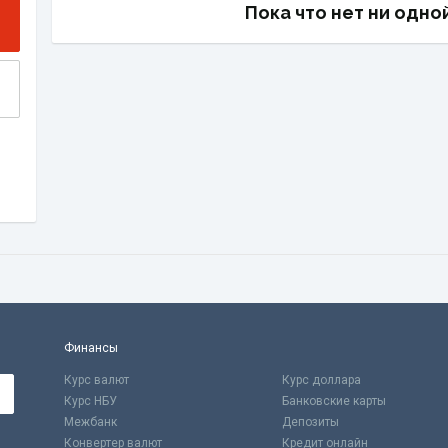
Пока что нет ни одно
Финансы
Курс валют
Курс доллара
Курс НБУ
Банковские карты
Межбанк
Депозиты
Конвертер валют
Кредит онлайн