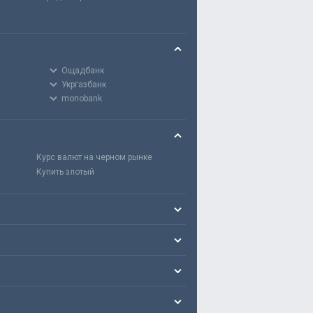
Ощадбанк
Укргазбанк
monobank
Курс валют на черном рынке
Купить злотый