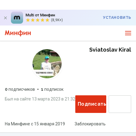
Multi от Минфин
УСТАНОВИТЬ
(8,9K+)
Sviatoslav Kiral
0
подписчиков
1
подписок
Был на сайте
13 марта 2023
в
21:32
Подписаться
На Минфине с
15 января 2019
Заблокировать