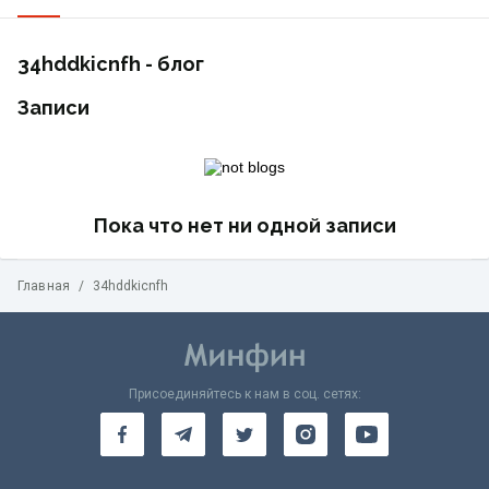
34hddkicnfh - блог
Записи
Пока что нет ни одной записи
Главная
/
34hddkicnfh
Присоединяйтесь к нам в соц. сетях: