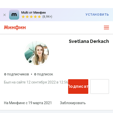
Multi от Минфин
УСТАНОВИТЬ
(8,9K+)
Svetlana Derkach
0
подписчиков
0
подписок
Был на сайте
12 сентября 2022
в
12:56
Подписаться
На Минфине с
19 марта 2021
Заблокировать