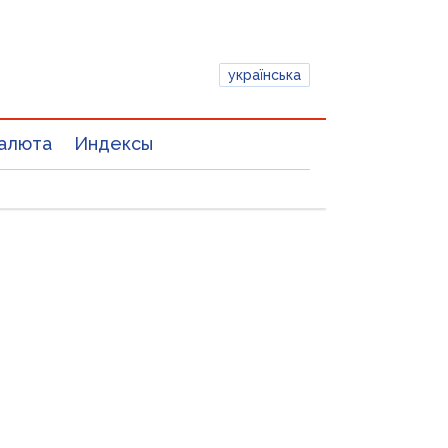
українська
алюта
Индексы