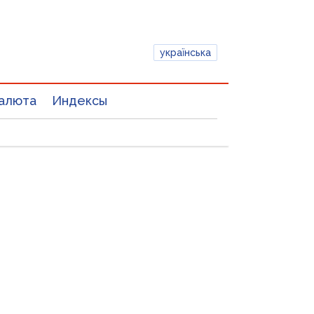
українська
алюта
Индексы