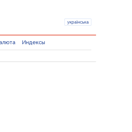
українська
алюта
Индексы