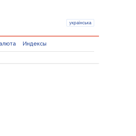
українська
алюта
Индексы